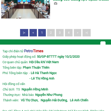
|<
<
1
2
3
4
>
>|
Petro
Times
Tạp chí điện tử
Giấy phép hoạt động số:
50/GP-BTTTT ngày 10/2/2020
Cơ quan chủ quản:
Hội Dầu khí Việt Nam
Tổng biên tập:
Phạm Thuận Thiên
Phó Tổng biên tập: -
Lê Hà Thanh Ngọc
- Lê Thị Hồng Anh
Hội đồng cố vấn
Chủ tịch:
TS
Nguyễn Hồng Minh
Thường trực:
Nhà báo
Nguyễn Như Phong
Thành viên:
Vũ Thị Chọn,
Nguyễn Hải Đường,
Lê Anh Chiến