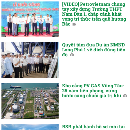
[VIDEO] Petrovietnam chung
tay xây dựng Trường THPT
Nam Đàn 1, chắp cánh khát
vọng tri thức trên quê hương
Bác
Quyết tâm đưa Dự án NMNĐ
Long Phú 1 về đích đúng tiến
độ
Kho cảng PV GAS Vũng Tàu:
25 năm tiên phong, vững
bước cùng chuỗi giá trị khí
BSR phát hành hồ sơ mời tài