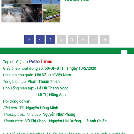
|<
<
1
2
3
4
>
>|
Petro
Times
Tạp chí điện tử
Giấy phép hoạt động số:
50/GP-BTTTT ngày 10/2/2020
Cơ quan chủ quản:
Hội Dầu khí Việt Nam
Tổng biên tập:
Phạm Thuận Thiên
Phó Tổng biên tập: -
Lê Hà Thanh Ngọc
- Lê Thị Hồng Anh
Hội đồng cố vấn
Chủ tịch:
TS
Nguyễn Hồng Minh
Thường trực:
Nhà báo
Nguyễn Như Phong
Thành viên:
Vũ Thị Chọn,
Nguyễn Hải Đường,
Lê Anh Chiến