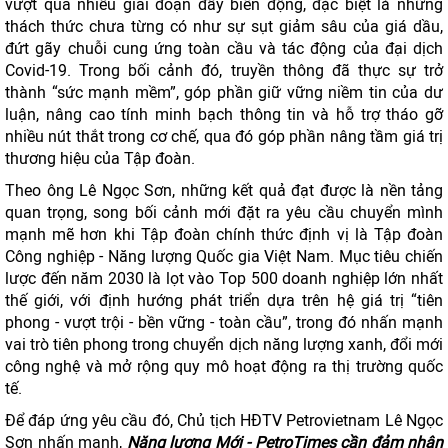
vượt qua nhiều giai đoạn đầy biến động, đặc biệt là những
thách thức chưa từng có như sự sụt giảm sâu của giá dầu,
đứt gãy chuỗi cung ứng toàn cầu và tác động của đại dịch
Covid-19. Trong bối cảnh đó, truyền thông đã thực sự trở
thành “sức mạnh mềm”, góp phần giữ vững niềm tin của dư
luận, nâng cao tính minh bạch thông tin và hỗ trợ tháo gỡ
nhiều nút thắt trong cơ chế, qua đó góp phần nâng tầm giá trị
thương hiệu của Tập đoàn.
Theo ông Lê Ngọc Sơn, những kết quả đạt được là nền tảng
quan trọng, song bối cảnh mới đặt ra yêu cầu chuyển mình
mạnh mẽ hơn khi Tập đoàn chính thức định vị là Tập đoàn
Công nghiệp - Năng lượng Quốc gia Việt Nam. Mục tiêu chiến
lược đến năm 2030 là lọt vào Top 500 doanh nghiệp lớn nhất
thế giới, với định hướng phát triển dựa trên hệ giá trị “tiên
phong - vượt trội - bền vững - toàn cầu”, trong đó nhấn mạnh
vai trò tiên phong trong chuyển dịch năng lượng xanh, đổi mới
công nghệ và mở rộng quy mô hoạt động ra thị trường quốc
tế.
Để đáp ứng yêu cầu đó, Chủ tịch HĐTV Petrovietnam Lê Ngọc
Sơn nhấn mạnh,
Năng lượng Mới - PetroTimes cần đảm nhận