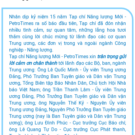
Nhân dịp kỷ niệm 15 năm Tạp chí Năng lượng Mới -
PetroTimes ra số báo đầu tiên, Tạp chí đã đón nhận
nhiều tình cảm, sự quan tâm, những lẵng hoa tươi
thắm cùng lời chúc mừng từ lãnh đạo các cơ quan
Trung ương, các đơn vị trong và ngoài ngành Công
nghiệp - Năng lượng.
Tạp chí Năng lượng Mới - PetroTimes xin
trân trọng gửi
lời cảm ơn chân thành
tới lãnh đạo các Bộ, ban, ngành
Trung ương: Ông Lê Quốc Minh - Ủy viên Trung ương
Đảng, Phó Trưởng Ban Tuyên giáo và Dân vận Trung
ương, Tổng Biên tập Báo Nhân Dân, Chủ tịch Hội Nhà
báo Việt Nam; ông Trần Thanh Lâm - Ủy viên Trung
ương Đảng, Phó Trưởng Ban Tuyên giáo và Dân vận
Trung ương; ông Nguyễn Thế Kỷ - Nguyên Ủy viên
Trung ương Đảng, Nguyên Phó Trưởng Ban Tuyên giáo
Trung ương (nay là Ban Tuyên giáo và Dân vận Trung
ương); ông Lưu Đình Phúc - Cục trưởng Cục Báo chí;
ông Lê Quang Tự Do - Cục trưởng Cục Phát thanh,