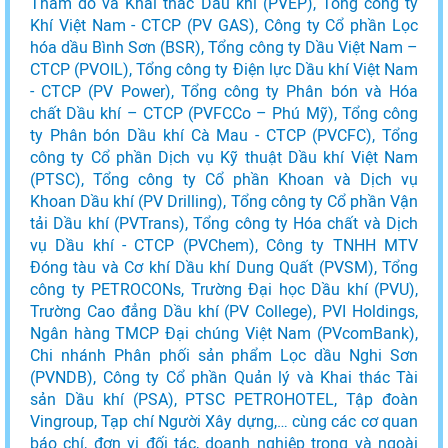
Thăm dò và Khai thác Dầu khí (PVEP), Tổng công ty
Khí Việt Nam - CTCP (PV GAS), Công ty Cổ phần Lọc
hóa dầu Bình Sơn (BSR), Tổng công ty Dầu Việt Nam –
CTCP (PVOIL), Tổng công ty Điện lực Dầu khí Việt Nam
- CTCP (PV Power), Tổng công ty Phân bón và Hóa
chất Dầu khí – CTCP (PVFCCo – Phú Mỹ), Tổng công
ty Phân bón Dầu khí Cà Mau - CTCP (PVCFC), Tổng
công ty Cổ phần Dịch vụ Kỹ thuật Dầu khí Việt Nam
(PTSC), Tổng công ty Cổ phần Khoan và Dịch vụ
Khoan Dầu khí (PV Drilling), Tổng công ty Cổ phần Vận
tải Dầu khí (PVTrans), Tổng công ty Hóa chất và Dịch
vụ Dầu khí - CTCP (PVChem), Công ty TNHH MTV
Đóng tàu và Cơ khí Dầu khí Dung Quất (PVSM), Tổng
công ty PETROCONs, Trường Đại học Dầu khí (PVU),
Trường Cao đẳng Dầu khí (PV College), PVI Holdings,
Ngân hàng TMCP Đại chúng Việt Nam (PVcomBank),
Chi nhánh Phân phối sản phẩm Lọc dầu Nghi Sơn
(PVNDB), Công ty Cổ phần Quản lý và Khai thác Tài
sản Dầu khí (PSA), PTSC PETROHOTEL, Tập đoàn
Vingroup, Tạp chí Người Xây dựng,… cùng các cơ quan
báo chí, đơn vị đối tác, doanh nghiệp trong và ngoài