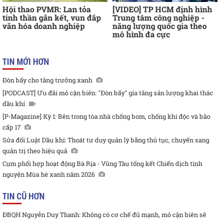
Hội thao PVMR: Lan tỏa
[VIDEO] TP HCM định hình
tinh thần gắn kết, vun đắp
Trung tâm công nghiệp -
văn hóa doanh nghiệp
năng lượng quốc gia theo
mô hình đa cực
TIN MỚI HƠN
Đòn bẩy cho tăng trưởng xanh
[PODCAST] Ưu đãi mỏ cận biên: "Đòn bẩy" gia tăng sản lượng khai thác
dầu khí
[P-Magazine] Kỳ 1: Bên trong tòa nhà chống bom, chống khí độc và bão
cấp 17
Sửa đổi Luật Dầu khí: Thoát tư duy quản lý bằng thủ tục, chuyển sang
quản trị theo hiệu quả
Cụm phối hợp hoạt động Bà Rịa - Vũng Tàu tổng kết Chiến dịch tình
nguyện Mùa hè xanh năm 2026
TIN CŨ HƠN
ĐBQH Nguyễn Duy Thanh: Không có cơ chế đủ mạnh, mỏ cận biên sẽ