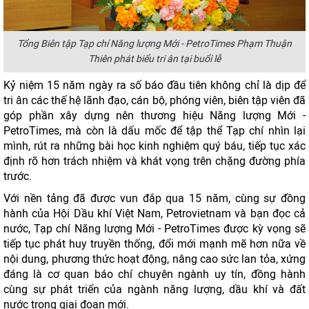
Tổng Biên tập Tạp chí Năng lượng Mới - PetroTimes Phạm Thuận
Thiên phát biểu tri ân tại buổi lễ
Kỷ niệm 15 năm ngày ra số báo đầu tiên không chỉ là dịp để
tri ân các thế hệ lãnh đạo, cán bộ, phóng viên, biên tập viên đã
góp phần xây dựng nên thương hiệu Năng lượng Mới -
PetroTimes, mà còn là dấu mốc để tập thể Tạp chí nhìn lại
mình, rút ra những bài học kinh nghiệm quý báu, tiếp tục xác
định rõ hơn trách nhiệm và khát vọng trên chặng đường phía
trước.
Với nền tảng đã được vun đắp qua 15 năm, cùng sự đồng
hành của Hội Dầu khí Việt Nam, Petrovietnam và bạn đọc cả
nước, Tạp chí Năng lượng Mới - PetroTimes được kỳ vọng sẽ
tiếp tục phát huy truyền thống, đổi mới mạnh mẽ hơn nữa về
nội dung, phương thức hoạt động, nâng cao sức lan tỏa, xứng
đáng là cơ quan báo chí chuyên ngành uy tín, đồng hành
cùng sự phát triển của ngành năng lượng, dầu khí và đất
nước trong giai đoạn mới.