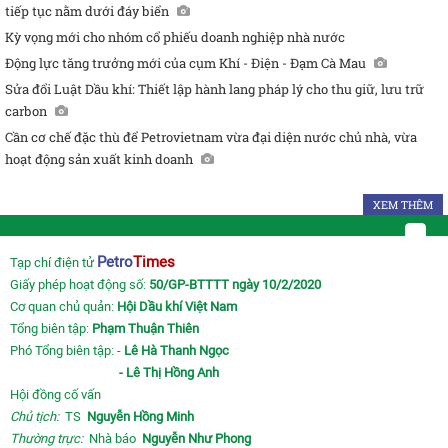
tiếp tục nằm dưới đáy biển
Kỳ vọng mới cho nhóm cổ phiếu doanh nghiệp nhà nước
Động lực tăng trưởng mới của cụm Khí - Điện - Đạm Cà Mau
Sửa đổi Luật Dầu khí: Thiết lập hành lang pháp lý cho thu giữ, lưu trữ
carbon
Cần cơ chế đặc thù để Petrovietnam vừa đại diện nước chủ nhà, vừa
hoạt động sản xuất kinh doanh
XEM THÊM
Petro
Times
Tạp chí điện tử
Giấy phép hoạt động số:
50/GP-BTTTT ngày 10/2/2020
Cơ quan chủ quản:
Hội Dầu khí Việt Nam
Tổng biên tập:
Phạm Thuận Thiên
Phó Tổng biên tập: -
Lê Hà Thanh Ngọc
- Lê Thị Hồng Anh
Hội đồng cố vấn
Chủ tịch:
TS
Nguyễn Hồng Minh
Thường trực:
Nhà báo
Nguyễn Như Phong