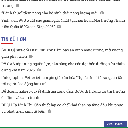
trưởng
“Đánh thức” tiềm năng cho hệ sinh thái năng lượng mới
Sinh viên PVU xuất sắc giành giải Nhất tại Liên hoan Môi trường Thanh
niên Quốc tế "Green Step 2026"
TIN CŨ HƠN
[VIDEO] Sửa đổi Luật Dầu khí: Đảm bảo an ninh năng lượng, mở không
gian phát triển
PV GAS tập trung nguồn lực, sẵn sàng cho các đợt bảo dưỡng sửa chữa
dừng khí năm 2026
[Infographic] Petrovietnam gìn giữ văn hóa "Nghĩa tình" từ sự quan tâm
tới người lao động hưu trí
Để doanh nghiệp quyết định giá xăng dầu: Bước đi hướng tới thị trường
ổn định và cạnh tranh
ĐBQH Tạ Đình Thi: Cần thiết lập cơ chế khai thác hạ tầng dầu khí phục
vụ phát triển kinh tế biển
XEM THÊM