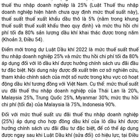
thuế thu nhập doanh nghiệp là 25% (Luật Thuế thu nhập
doanh nghiệp hiện hành chưa quy định mức thuế suất này),
thuế suất thuế xuất khẩu dầu thô là 5% (nằm trong khung
thuế suất thuế xuất khẩu theo quy định) và mức thu hồi chi
phí tối đa 80% sản lượng dầu khí khai thác được trong năm
(Khoản 3, Điều 54).
Điểm mới trong dự Luật Dầu khí 2022 là mức thuế suất thuế
thu nhập doanh nghiệp 25% và mức thu hồi chi phí tối đa 80%
áp dụng đối với lô dầu khí được hưởng chính sách ưu đãi đầu
tư đặc biệt. Nội dung này được đề xuất trên cơ sở nghiên cứu,
tham khảo chính sách của một số nước trong khu vực có hoạt
động dầu khí tương đồng với Việt Nam. Cụ thể: mức thuế suất
ưu đãi thuế thu nhập doanh nghiệp của Thái Lan là 20%,
Malaysia 25%, Trung Quốc 25%, Myanmar 30%; mức thu hồi
chi phí (tối đa) của Malaysia là 75%, Indonesia 90%.
Đối với mức thuế suất ưu đãi thuế thu nhập doanh nghiệp
(25%) áp dụng cho hợp đồng dầu khí của lô dầu khí được
hưởng chính sách ưu đãi đầu tư đặc biệt, để có thể áp dụng
được ngay sau khi Luật Dầu khí (sửa đổi) có hiệu lực, tại Điều