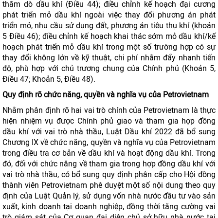
thăm dò dầu khí (Điều 44); điều chỉnh kế hoạch đại cương
phát triển mỏ dầu khí ngoài việc thay đổi phương án phát
triển mỏ, nhu cầu sử dụng đất, phương án tiêu thụ khí (khoản
5 Điều 46); điều chỉnh kế hoạch khai thác sớm mỏ dầu khí/kế
hoạch phát triển mỏ dầu khí trong một số trường hợp có sự
thay đổi không lớn về kỹ thuật, chi phí nhằm đẩy nhanh tiến
độ, phù hợp với chủ trương chung của Chính phủ (Khoản 5,
Điều 47; Khoản 5, Điều 48).
Quy định rõ chức năng, quyền và nghĩa vụ của Petrovietnam
Nhằm phân định rõ hai vai trò chính của Petrovietnam là thực
hiện nhiệm vụ được Chính phủ giao và tham gia hợp đồng
dầu khí với vai trò nhà thầu, Luật Dầu khí 2022 đã bổ sung
Chương IX về chức năng, quyền và nghĩa vụ của Petrovietnam
trong điều tra cơ bản về dầu khí và hoạt động dầu khí. Trong
đó, đối với chức năng về tham gia trong hợp đồng dầu khí với
vai trò nhà thầu, có bổ sung quy định phân cấp cho Hội đồng
thành viên Petrovietnam phê duyệt một số nội dung theo quy
định của Luật Quản lý, sử dụng vốn nhà nước đầu tư vào sản
xuất, kinh doanh tại doanh nghiệp, đồng thời tăng cường vai
trò giám sát của Cơ quan đại diện chủ sở hữu nhà nước tại