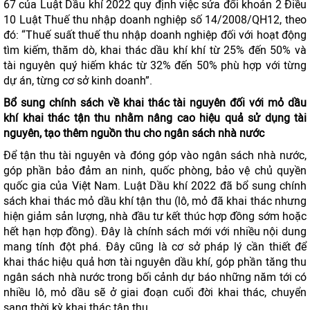
67 của Luật Dầu khí 2022 quy định việc sửa đổi khoản 2 Điều
10 Luật Thuế thu nhập doanh nghiệp số 14/2008/QH12, theo
đó: “Thuế suất thuế thu nhập doanh nghiệp đối với hoạt động
tìm kiếm, thăm dò, khai thác dầu khí khí từ 25% đến 50% và
tài nguyên quý hiếm khác từ 32% đến 50% phù hợp với từng
dự án, từng cơ sở kinh doanh”.
Bổ sung chính sách về khai thác tài nguyên đối với mỏ dầu
khí khai thác tận thu nhằm nâng cao hiệu quả sử dụng tài
nguyên, tạo thêm nguồn thu cho ngân sách nhà nước
Để tận thu tài nguyên và đóng góp vào ngân sách nhà nước,
góp phần bảo đảm an ninh, quốc phòng, bảo vệ chủ quyền
quốc gia của Việt Nam. Luật Dầu khí 2022 đã bổ sung chính
sách khai thác mỏ dầu khí tận thu (lô, mỏ đã khai thác nhưng
hiện giảm sản lượng, nhà đầu tư kết thúc hợp đồng sớm hoặc
hết hạn hợp đồng). Đây là chính sách mới với nhiều nội dung
mang tính đột phá. Đây cũng là cơ sở pháp lý cần thiết để
khai thác hiệu quả hơn tài nguyên dầu khí, góp phần tăng thu
ngân sách nhà nước trong bối cảnh dự báo những năm tới có
nhiều lô, mỏ dầu sẽ ở giai đoạn cuối đời khai thác, chuyển
sang thời kỳ khai thác tận thu.