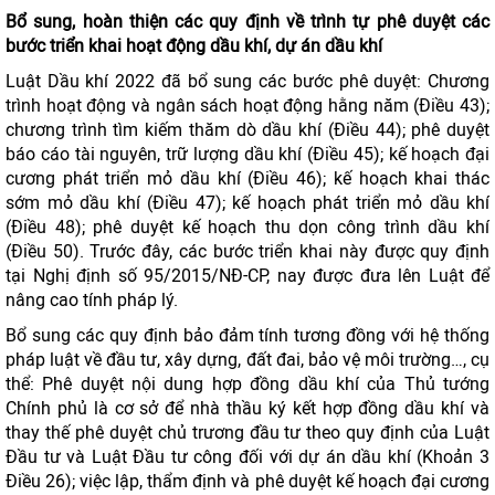
Bổ sung, hoàn thiện các quy định về trình tự phê duyệt các
bước triển khai hoạt động dầu khí, dự án dầu khí
Luật Dầu khí 2022 đã bổ sung các bước phê duyệt: Chương
trình hoạt động và ngân sách hoạt động hằng năm (Điều 43);
chương trình tìm kiếm thăm dò dầu khí (Điều 44); phê duyệt
báo cáo tài nguyên, trữ lượng dầu khí (Điều 45); kế hoạch đại
cương phát triển mỏ dầu khí (Điều 46); kế hoạch khai thác
sớm mỏ dầu khí (Điều 47); kế hoạch phát triển mỏ dầu khí
(Điều 48); phê duyệt kế hoạch thu dọn công trình dầu khí
(Điều 50). Trước đây, các bước triển khai này được quy định
tại Nghị định số 95/2015/NĐ-CP, nay được đưa lên Luật để
nâng cao tính pháp lý.
Bổ sung các quy định bảo đảm tính tương đồng với hệ thống
pháp luật về đầu tư, xây dựng, đất đai, bảo vệ môi trường…, cụ
thể: Phê duyệt nội dung hợp đồng dầu khí của Thủ tướng
Chính phủ là cơ sở để nhà thầu ký kết hợp đồng dầu khí và
thay thế phê duyệt chủ trương đầu tư theo quy định của Luật
Đầu tư và Luật Đầu tư công đối với dự án dầu khí (Khoản 3
Điều 26); việc lập, thẩm định và phê duyệt kế hoạch đại cương