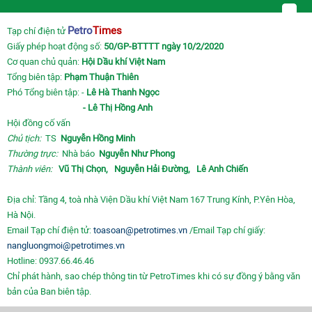
Petro
Times
Tạp chí điện tử
Giấy phép hoạt động số:
50/GP-BTTTT ngày 10/2/2020
Cơ quan chủ quản:
Hội Dầu khí Việt Nam
Tổng biên tập:
Phạm Thuận Thiên
Phó Tổng biên tập: -
Lê Hà Thanh Ngọc
- Lê Thị Hồng Anh
Hội đồng cố vấn
Chủ tịch:
TS
Nguyễn Hồng Minh
Thường trực:
Nhà báo
Nguyễn Như Phong
Thành viên:
Vũ Thị Chọn,
Nguyễn Hải Đường,
Lê Anh Chiến
Địa chỉ: Tầng 4, toà nhà Viện Dầu khí Việt Nam 167 Trung Kính, P.Yên Hòa,
Hà Nội.
Email Tạp chí điện tử:
toasoan@petrotimes.vn
/Email Tạp chí giấy:
nangluongmoi@petrotimes.vn
Hotline: 0937.66.46.46
Chỉ phát hành, sao chép thông tin từ PetroTimes khi có sự đồng ý bằng văn
bản của Ban biên tập.