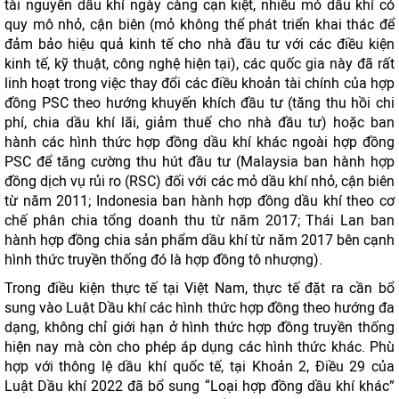
tài nguyên dầu khí ngày càng cạn kiệt, nhiều mỏ dầu khí có
quy mô nhỏ, cận biên (mỏ không thể phát triển khai thác để
đảm bảo hiệu quả kinh tế cho nhà đầu tư với các điều kiện
kinh tế, kỹ thuật, công nghệ hiện tại), các quốc gia này đã rất
linh hoạt trong việc thay đổi các điều khoản tài chính của hợp
đồng PSC theo hướng khuyến khích đầu tư (tăng thu hồi chi
phí, chia dầu khí lãi, giảm thuế cho nhà đầu tư) hoặc ban
hành các hình thức hợp đồng dầu khí khác ngoài hợp đồng
PSC để tăng cường thu hút đầu tư (Malaysia ban hành hợp
đồng dịch vụ rủi ro (RSC) đối với các mỏ dầu khí nhỏ, cận biên
từ năm 2011; Indonesia ban hành hợp đồng dầu khí theo cơ
chế phân chia tổng doanh thu từ năm 2017; Thái Lan ban
hành hợp đồng chia sản phẩm dầu khí từ năm 2017 bên cạnh
hình thức truyền thống đó là hợp đồng tô nhượng).
Trong điều kiện thực tế tại Việt Nam, thực tế đặt ra cần bổ
sung vào Luật Dầu khí các hình thức hợp đồng theo hướng đa
dạng, không chỉ giới hạn ở hình thức hợp đồng truyền thống
hiện nay mà còn cho phép áp dụng các hình thức khác. Phù
hợp với thông lệ dầu khí quốc tế, tại Khoản 2, Điều 29 của
Luật Dầu khí 2022 đã bổ sung “Loại hợp đồng dầu khí khác”