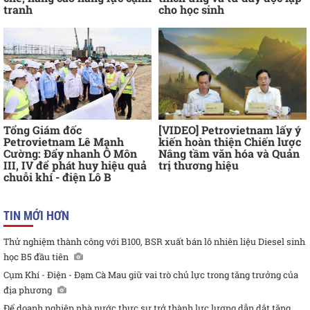
tranh
cho học sinh
Tổng Giám đốc
[VIDEO] Petrovietnam lấy ý
Petrovietnam Lê Mạnh
kiến hoàn thiện Chiến lược
Cường: Đẩy nhanh Ô Môn
Nâng tầm văn hóa và Quản
III, IV để phát huy hiệu quả
trị thương hiệu
chuỗi khí - điện Lô B
TIN MỚI HƠN
Thử nghiệm thành công với B100, BSR xuất bán lô nhiên liệu Diesel sinh
học B5 đầu tiên
Cụm Khí - Điện - Đạm Cà Mau giữ vai trò chủ lực trong tăng trưởng của
địa phương
Để doanh nghiệp nhà nước thực sự trở thành lực lượng dẫn dắt tăng