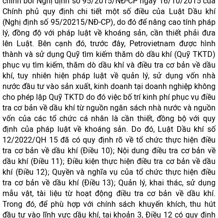
chỉnh bởi Nghị định số 95/2015/NĐ-CP ngày 16/10/2015 của
Chính phủ quy định chi tiết một số điều của Luật Dầu khí
(Nghị định số 95/20215/NĐ-CP), do đó để nâng cao tính pháp
lý, đồng độ với pháp luật về khoáng sản, cần thiết phải đưa
lên Luật. Bên cạnh đó, trước đây, Petrovietnam được hình
thành và sử dụng Quỹ tìm kiếm thăm dò dầu khí (Quỹ TKTD)
phục vụ tìm kiếm, thăm dò dầu khí và điều tra cơ bản về dầu
khí, tuy nhiên hiện pháp luật về quản lý, sử dụng vốn nhà
nước đầu tư vào sản xuất, kinh doanh tại doanh nghiệp không
cho phép lập Quỹ TKTD do đó việc bố trí kinh phí phục vụ điều
tra cơ bản về dầu khí từ nguồn ngân sách nhà nước và nguồn
vốn của các tổ chức cá nhân là cần thiết, đồng bộ với quy
định của pháp luật về khoáng sản. Do đó, Luật Dầu khí số
12/2022/QH 15 đã có quy định rõ về tổ chức thực hiện điều
tra cơ bản về dầu khí (Điều 10); Nội dung điều tra cơ bản về
dầu khí (Điều 11); Điều kiện thực hiện điều tra cơ bản về dầu
khí (Điều 12); Quyền và nghĩa vụ của tổ chức thực hiện điều
tra cơ bản về dầu khí (Điều 13); Quản lý, khai thác, sử dụng
mẫu vật, tài liệu từ hoạt động điều tra cơ bản về dầu khí.
Trong đó, để phù hợp với chính sách khuyến khích, thu hút
đầu tư vào lĩnh vực dầu khí, tại khoản 3, Điều 12 có quy định