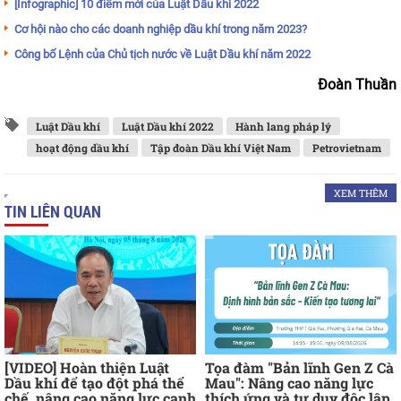
[Infographic] 10 điểm mới của Luật Dầu khí 2022
Cơ hội nào cho các doanh nghiệp dầu khí trong năm 2023?
Công bố Lệnh của Chủ tịch nước về Luật Dầu khí năm 2022
Đoàn Thuần
Luật Dầu khí
Luật Dầu khí 2022
Hành lang pháp lý
hoạt động dầu khí
Tập đoàn Dầu khí Việt Nam
Petrovietnam
XEM THÊM
TIN LIÊN QUAN
[VIDEO] Hoàn thiện Luật
Tọa đàm "Bản lĩnh Gen Z Cà
Dầu khí để tạo đột phá thể
Mau": Nâng cao năng lực
chế, nâng cao năng lực cạnh
thích ứng và tư duy độc lập