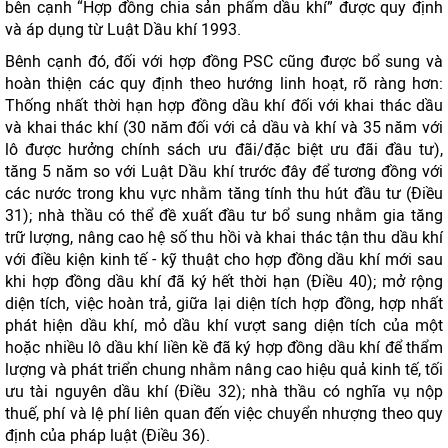
bên cạnh “Hợp đồng chia sản phẩm dầu khí” được quy định
và áp dụng từ Luật Dầu khí 1993.
Bênh cạnh đó, đối với hợp đồng PSC cũng được bổ sung và
hoàn thiện các quy định theo hướng linh hoạt, rõ ràng hơn:
Thống nhất thời hạn hợp đồng dầu khí đối với khai thác dầu
và khai thác khí (30 năm đối với cả dầu và khí và 35 năm với
lô được hưởng chính sách ưu đãi/đặc biệt ưu đãi đầu tư),
tăng 5 năm so với Luật Dầu khí trước đây để tương đồng với
các nước trong khu vực nhằm tăng tính thu hút đầu tư (Điều
31); nhà thầu có thể đề xuất đầu tư bổ sung nhằm gia tăng
trữ lượng, nâng cao hệ số thu hồi và khai thác tận thu dầu khí
với điều kiện kinh tế - kỹ thuật cho hợp đồng dầu khí mới sau
khi hợp đồng dầu khí đã ký hết thời hạn (Điều 40); mở rộng
diện tích, việc hoàn trả, giữa lại diện tích hợp đồng, hợp nhất
phát hiện dầu khí, mỏ dầu khí vượt sang diện tích của một
hoặc nhiều lô dầu khí liền kề đã ký hợp đồng dầu khí để thẩm
lượng và phát triển chung nhằm nâng cao hiệu quả kinh tế, tối
ưu tài nguyên dầu khí (Điều 32); nhà thầu có nghĩa vụ nộp
thuế, phí và lệ phí liên quan đến việc chuyển nhượng theo quy
định của pháp luật (Điều 36).