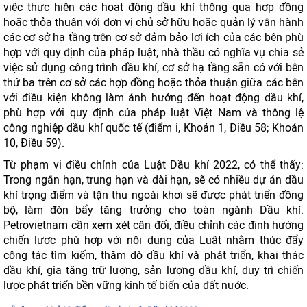
việc thực hiện các hoạt động dầu khí thông qua hợp đồng
hoặc thỏa thuận với đơn vị chủ sở hữu hoặc quản lý vận hành
các cơ sở hạ tầng trên cơ sở đảm bảo lợi ích của các bên phù
hợp với quy định của pháp luật; nhà thầu có nghĩa vụ chia sẻ
việc sử dụng công trình dầu khí, cơ sở hạ tầng sẵn có với bên
thứ ba trên cơ sở các hợp đồng hoặc thỏa thuận giữa các bên
với điều kiện không làm ảnh hưởng đến hoạt động dầu khí,
phù hợp với quy định của pháp luật Việt Nam và thông lệ
công nghiệp dầu khí quốc tế (điểm i, Khoản 1, Điều 58; Khoản
10, Điều 59).
Từ phạm vi điều chỉnh của Luật Dầu khí 2022, có thể thấy:
Trong ngắn hạn, trung hạn và dài hạn, sẽ có nhiều dự án dầu
khí trọng điểm và tận thu ngoài khơi sẽ được phát triển đồng
bộ, làm đòn bẩy tăng trưởng cho toàn ngành Dầu khí.
Petrovietnam cần xem xét cân đối, điều chỉnh các định hướng
chiến lược phù hợp với nội dung của Luật nhằm thúc đẩy
công tác tìm kiếm, thăm dò dầu khí và phát triển, khai thác
dầu khí, gia tăng trữ lượng, sản lượng dầu khí, duy trì chiến
lược phát triển bền vững kinh tế biển của đất nước.