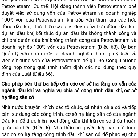
Petrovietnam. Cụ thể: Hội đồng thành viên Petrovietnam phê
duyệt việc sử dụng vốn của Petrovietnam và doanh nghiệp
100% vốn của Petrovietnam khi góp vốn tham gia các hợp
đồng dầu khí, thực hiện các giai đoạn của hợp đồng dầu khí,
dự án dầu khí; kết thúc dự án dầu khí không thành công và
chi phí dự án dầu khí không thành công của Petrovietnam và
doanh nghiệp 100% vốn của Petrovietnam (Điều 63). Ủy ban
Quản lý vốn nhà nước tại doanh nghiệp tham gia ý kiến về
việc sử dụng vốn của Petrovietnam để gửi Bộ Công Thương
tổng hợp trong quá trình thẩm định các nội dung theo quy
định của Luật (Điều 66).
Cho phép bên thứ ba tiếp cận các cơ sở hạ tầng có sẵn của
ngành dầu khí và nghĩa vụ chia sẻ công trình dầu khí, cơ sở
hạ tầng sẵn có
Nhà nước khuyến khích các tổ chức, cá nhân chia sẻ và tiếp
cận, sử dụng các công trình, cơ sở hạ tầng sẵn có của ngành
Dầu khí để thực hiện hoạt động dầu khí trên cơ sở thỏa thuận
giữa các bên (Điều 5). Nhà thầu có quyền tiếp cận, sử dụng
các cơ sở hạ tầng công trình dầu khí sẵn có để phục vụ cho