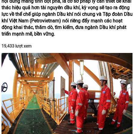
nội dung mang tính đột phá, là cơ sở pháp lý cần thiết để khai
thác hiệu quả hơn tài nguyên dầu khí, kỳ vọng sẽ tạo ra động
lực về thể chế giúp ngành Dầu khí nói chung và Tập đoàn Dầu
khí Việt Nam (Petrovietnam) nói riêng đẩy mạnh các hoạt
động khai thác, thăm dò, tìm kiếm, đưa ngành Dầu khí phát
triển mạnh mẽ, bền vững.
19,433 lượt xem