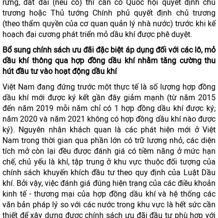
rừng, đất đai (nếu có) thì cần có Quốc hội quyết định chủ
trương hoặc Thủ tướng Chính phủ quyết định chủ trương
(theo thẩm quyền của cơ quan quản lý nhà nước) trước khi kế
hoạch đại cương phát triển mỏ dầu khí được phê duyệt.
Bổ sung chính sách ưu đãi đặc biệt áp dụng đối với các lô, mỏ
dầu khí thông qua hợp đồng dầu khí nhằm tăng cường thu
hút đầu tư vào hoạt động dầu khí
Việt Nam đang đứng trước một thực tế là số lượng hợp đồng
dầu khí mới được ký kết gần đây giảm mạnh (từ năm 2015
đến năm 2019 mỗi năm chỉ có 1 hợp đồng dầu khí được ký;
năm 2020 và năm 2021 không có hợp đồng dầu khí nào được
ký). Nguyên nhân khách quan là các phát hiện mới ở Việt
Nam trong thời gian qua phần lớn có trữ lượng nhỏ, các diện
tích mở còn lại đều được đánh giá có tiềm năng ở mức hạn
chế, chủ yếu là khí, tập trung ở khu vực thuộc đối tượng của
chính sách khuyến khích đầu tư theo quy định của Luật Dầu
khí. Bởi vậy, việc đánh giá đúng hiện trạng của các điều khoản
kinh tế - thương mại của hợp đồng dầu khí và hệ thống các
văn bản pháp lý so với các nước trong khu vực là hết sức cần
thiết để xây dựng được chính sách ưu đãi đầu tư phù hợp với