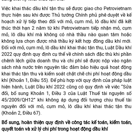
Việc khai thác dầu khí tận thu sẽ được giao cho Petrovietnam
thực hiện sau khi được Thủ tướng Chính phủ phê duyệt về kế
hoạch xử lý tiếp theo đối với mỏ, cụm mỏ, lô dầu khí đã kết
thúc thời hạn 2 năm từ khi Petrovietnam tiếp nhận mỏ, cụm
mỏ, lô dầu khí mà không có nhà thầu nào quan tâm hoặc
không lựa chọn được nhà thầu ký kết hợp đồng dầu khí mới.
Đối với mỏ, cụm mỏ, lô dầu khí khai thác tận thu, Luật Dầu khí
2022 quy định quy định cụ thể về chính sách đặc thù khi phần
chênh lệch giữa doanh thu và chi phí sẽ được nộp vào ngân
sách nhà nước trên nguyên tắc đảm bảo hiệu quả hoạt động
khai thác tận thu và kiểm soát chặt chẽ chi phí hoạt động dầu
khí (Khoản 1, Điều 55). Để phù hợp với quy định của pháp luật
hiện hành, Luật Dầu khí 2022 cũng có quy định về việc “Sửa
đổi, bổ sung Khoản 1, Điều 3 của Luật Thuế tài nguyên số
45/2009/QH12” khi không áp dụng đối tượng chịu thuế tài
nguyên đối với mỏ, cụm mỏ, lô dầu khí khai thác tận thu
(Khoản 2, Điều 67).
Bổ sung, hoàn thiện quy định về công tác kế toán, kiểm toán,
quyết toán và xử lý chi phí trong hoạt động dầu khí