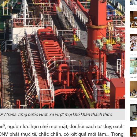
u PVTrans vững bước vươn xa vượt mọi khó khăn thách thức
thể”, nguồn lực hạn chế mọi mặt, đòi hỏi cách tư duy, cách
CNV phải thực tế, chắc chắn, có kết quả mới làm… Trong