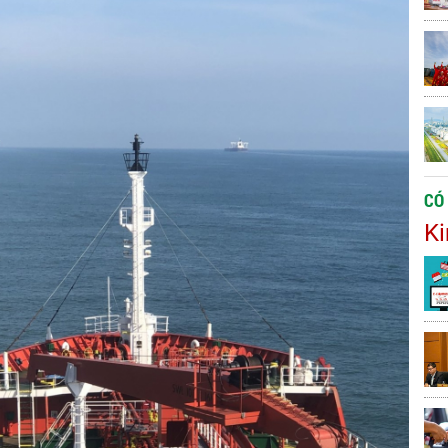
CÓ
Ki