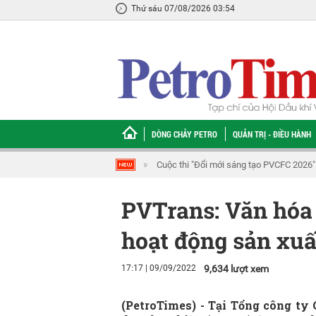
Thứ sáu 07/08/2026 03:54
DÒNG CHẢY PETRO
QUẢN TRỊ - ĐIỀU HÀNH
Cuộc thi "Đổi mới sáng tạo PVCFC 2026" 
PVTrans: Văn hóa 
hoạt động sản xuấ
17:17 | 09/09/2022
9,634 lượt xem
(PetroTimes) -
Tại Tổng công ty 