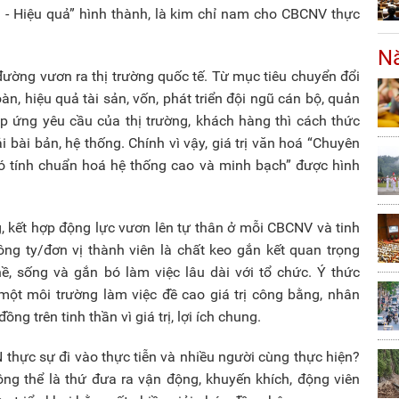
ễn - Hiệu quả” hình thành, là kim chỉ nam cho CBCNV thực
Nă
 đường vươn ra thị trường quốc tế. Từ mục tiêu chuyển đổi
, hiệu quả tài sản, vốn, phát triển đội ngũ cán bộ, quản
áp ứng yêu cầu của thị trường, khách hàng thì cách thức
ải bài bản, hệ thống. Chính vì vậy, giá trị văn hoá “Chuyên
có tính chuẩn hoá hệ thống cao và minh bạch” được hình
g, kết hợp động lực vươn lên tự thân ở mỗi CBCNV và tinh
ng ty/đơn vị thành viên là chất keo gắn kết quan trọng
, sống và gắn bó làm việc lâu dài với tổ chức. Ý thức
ột môi trường làm việc đề cao giá trị công bằng, nhân
ồng trên tinh thần vì giá trị, lợi ích chung.
 thực sự đi vào thực tiễn và nhiều người cùng thực hiện?
g thể là thứ đưa ra vận động, khuyến khích, động viên