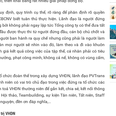
, triển khai bằng rất nhiều giải pháp đồng bộ.
uy định, quy trình cụ thể, rõ ràng để phân định rõ quyền
CBCNV biết tuân thủ thực hiện. Lãnh đạo là người đứng
 bởi không phải ngay lập tức Tổng công ty có thể đưa tất
đầu được thực thi từ người đứng đầu, cán bộ chủ chốt và
người ban hành ra quy chế nhưng cũng phải là người làm
ần mọi người sẽ nhìn vào đó, làm theo và đi vào khuôn
giá kết quả công việc của tập thể, cá nhân phải có tiêu
thưởng, phạt công minh, không cả nể, không có vùng cấm,
 tổ chức đoàn thể trong xây dựng VHDN, lãnh đạo PVTrans
h niên có vai trò chủ đạo trong việc đứng ra tổ chức các
n toả VHDN thường niên để gắn kết, chia sẻ, kết nối thông
ội thảo, Teambuilding, sự kiện Tân niên, Tất niên, Staff
n nguyện, đền ơn đáp nghĩa,…
á trị VHDN