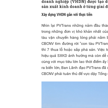
doanh nghiệp (VHDN) được tạo dự
sản xuất kinh doanh ở từng giai đo
Xây dựng VHDN gắn với thực tiễn
Nhìn lại PVTrans những năm đầu thàn
trong những đơn vị khó khăn nhất củ
tàu vận chuyển hàng lỏng phải nằm bờ
CBCNV tìm đường rời "con tàu PVTran
thì 7 thua lỗ hoặc sắp phá sản. Việc 
hiệu quả SXKD ảnh hưởng mà còn dễ dẫ
cùng với mục tiêu lớn lao thời điểm ấ
ra biển lớn, Ban Lãnh đạo PVTrans đã x
CBCNV phải tuân thủ để vực dậy Tổng 