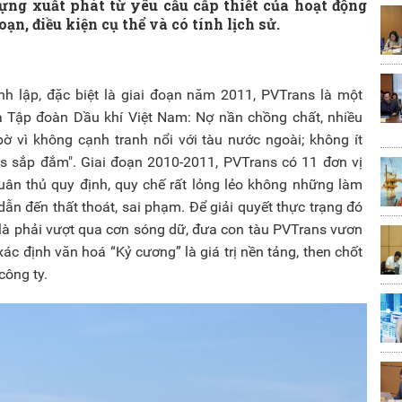
ng xuất phát từ yêu cầu cấp thiết của hoạt động
ạn, điều kiện cụ thể và có tính lịch sử.
h lập, đặc biệt là giai đoạn năm 2011, PVTrans là một
a Tập đoàn Dầu khí Việt Nam: Nợ nần chồng chất, nhiều
 vì không cạnh tranh nổi với tàu nước ngoài; không ít
s sắp đắm". Giai đoạn 2010-2011, PVTrans có 11 đơn vị
tuân thủ quy định, quy chế rất lỏng lẻo không những làm
n đến thất thoát, sai phạm. Để giải quyết thực trạng đó
y là phải vượt qua cơn sóng dữ, đưa con tàu PVTrans vươn
ác định văn hoá “Kỷ cương” là giá trị nền tảng, then chốt
công ty.