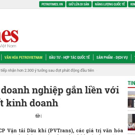
PETROTIMES.VN
GIỮ LỬA DI SẢN
NĂNG LƯỢNG QUỐC TẾ
KIN
VĂN HÓA PETROVIETNAM
ĐẦU TƯ - HỢP TÁC QUỐC TẾ
SẢN PHẨM - DỊCH VỤ
tiếp nhận hơn 2.300 ý tưởng sau đợt phát động đầu tiên
[VIDEO] Petrovietn
TI
doanh nghiệp gắn liền với
t kinh doanh
|
CP Vận tải Dầu khí (PVTrans), các giá trị văn hóa