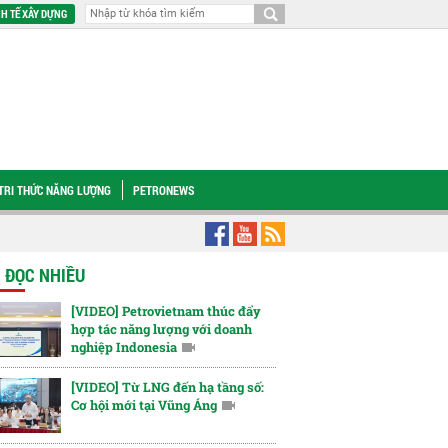
H TẾ XÂY DỰNG
TRI THỨC NĂNG LƯỢNG
PETRONEWS
am lấy ý kiến hoàn thiện Chiến lược Nâng tầm văn hóa và Quản trị thương hiệu
N ĐỌC NHIỀU
[VIDEO] Petrovietnam thúc đẩy
hợp tác năng lượng với doanh
nghiệp Indonesia
[VIDEO] Từ LNG đến hạ tầng số:
Cơ hội mới tại Vũng Áng