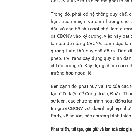
CBCNV vui vẻ thực hiện mà phải tổ chức
Trong đó, phải có hệ thống quy chế, q
hạn, trách nhiệm và định hướng cho 
đầu và cán bộ chủ chốt phải làm gương
cả CBCNV vào kỷ cương, việc này bắt 
lan tỏa đến từng CBCNV. Lãnh đạo là 
gương tuân thủ quy chế đề ra. Dần d
phép. PVTrans xây dựng quy định đánh 
chí đo lường rõ; Xây dựng chính sách 
trường hợp ngoại lệ.
Bên cạnh đó, phát huy vai trò của các
tạo điều kiện để Công đoàn, Đoàn Than
sự kiện, các chương trình hoạt động la
tin giữa CBCNV với doanh nghiệp như: H
Party, về nguồn, các chương trình thiệ
Phát triển, tái tạo, gìn giữ và lan toả các gi