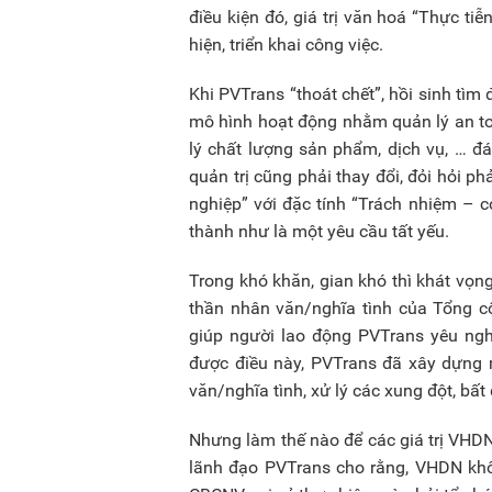
điều kiện đó, giá trị văn hoá “Thực ti
hiện, triển khai công việc.
Khi PVTrans “thoát chết”, hồi sinh tìm
mô hình hoạt động nhằm quản lý an toàn
lý chất lượng sản phẩm, dịch vụ, … đ
quản trị cũng phải thay đổi, đỏi hỏi ph
nghiệp” với đặc tính “Trách nhiệm – 
thành như là một yêu cầu tất yếu.
Trong khó khăn, gian khó thì khát vọn
thần nhân văn/nghĩa tình của Tổng cô
giúp người lao động PVTrans yêu nghề
được điều này, PVTrans đã xây dựng m
văn/nghĩa tình, xử lý các xung đột, bất đ
Nhưng làm thế nào để các giá trị VHDN
lãnh đạo PVTrans cho rằng, VHDN khôn