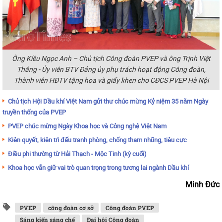
Ông Kiều Ngọc Anh – Chủ tịch Công đoàn PVEP và ông Trịnh Việt
Thắng - Ủy viên BTV Đảng ủy phụ trách hoạt động Công đoàn,
Thành viên HĐTV tặng hoa và giấy khen cho CĐCS PVEP Hà Nội
Chủ tịch Hội Dầu khí Việt Nam gửi thư chúc mừng Kỷ niệm 35 năm Ngày
truyền thống của PVEP
PVEP chúc mừng Ngày Khoa học và Công nghệ Việt Nam
Kiên quyết, kiên trì đấu tranh phòng, chống tham nhũng, tiêu cực
Điều phi thường từ Hải Thạch - Mộc Tinh (kỳ cuối)
Khoa học vẫn giữ vai trò quan trọng trong tương lai ngành Dầu khí
Minh Đức
PVEP
công đoàn cơ sở
Công đoàn PVEP
Sáng kiến sáng chế
Đại hội Công đoàn