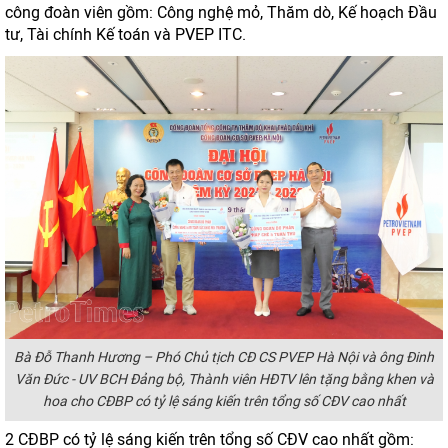
công đoàn viên gồm: Công nghệ mỏ, Thăm dò, Kế hoạch Đầu
tư, Tài chính Kế toán và PVEP ITC.
Bà Đỗ Thanh Hương – Phó Chủ tịch CĐ CS PVEP Hà Nội và ông Đinh
Văn Đức - UV BCH Đảng bộ, Thành viên HĐTV lên tặng bằng khen và
hoa cho CĐBP có tỷ lệ sáng kiến trên tổng số CĐV cao nhất
2 CĐBP có tỷ lệ sáng kiến trên tổng số CĐV cao nhất gồm: