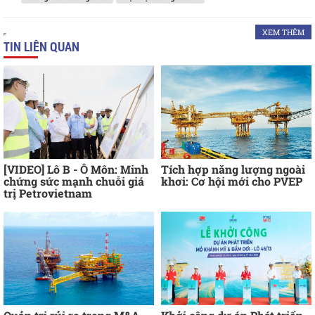
XEM THÊM
TIN LIÊN QUAN
[VIDEO] Lô B - Ô Môn: Minh
Tích hợp năng lượng ngoài
chứng sức mạnh chuỗi giá
khơi: Cơ hội mới cho PVEP
trị Petrovietnam