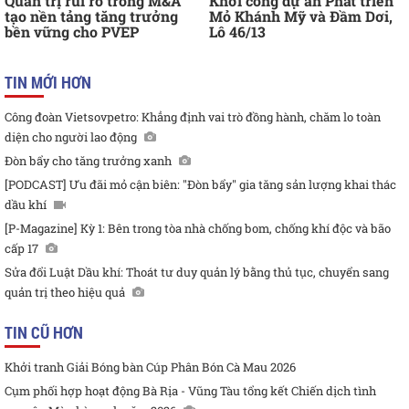
Quản trị rủi ro trong M&A
Khởi công dự án Phát triển
tạo nền tảng tăng trưởng
Mỏ Khánh Mỹ và Đầm Dơi,
bền vững cho PVEP
Lô 46/13
TIN MỚI HƠN
Công đoàn Vietsovpetro: Khẳng định vai trò đồng hành, chăm lo toàn
diện cho người lao động
Đòn bẩy cho tăng trưởng xanh
[PODCAST] Ưu đãi mỏ cận biên: "Đòn bẩy" gia tăng sản lượng khai thác
dầu khí
[P-Magazine] Kỳ 1: Bên trong tòa nhà chống bom, chống khí độc và bão
cấp 17
Sửa đổi Luật Dầu khí: Thoát tư duy quản lý bằng thủ tục, chuyển sang
quản trị theo hiệu quả
TIN CŨ HƠN
Khởi tranh Giải Bóng bàn Cúp Phân Bón Cà Mau 2026
Cụm phối hợp hoạt động Bà Rịa - Vũng Tàu tổng kết Chiến dịch tình