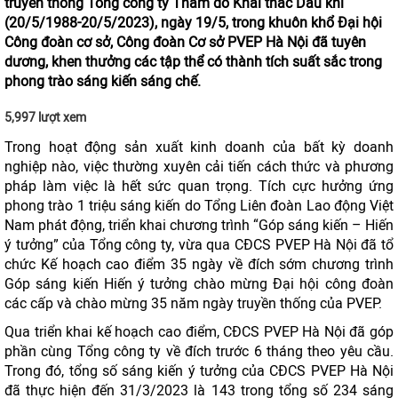
truyền thống Tổng công ty Thăm dò Khai thác Dầu khí
(20/5/1988-20/5/2023), ngày 19/5, trong khuôn khổ Đại hội
Công đoàn cơ sở, Công đoàn Cơ sở PVEP Hà Nội đã tuyên
dương, khen thưởng các tập thể có thành tích suất sắc trong
phong trào sáng kiến sáng chế.
5,997 lượt xem
Trong hoạt động sản xuất kinh doanh của bất kỳ doanh
nghiệp nào, việc thường xuyên cải tiến cách thức và phương
pháp làm việc là hết sức quan trọng. Tích cực hưởng ứng
phong trào 1 triệu sáng kiến do Tổng Liên đoàn Lao động Việt
Nam phát động, triển khai chương trình “Góp sáng kiến – Hiến
ý tưởng” của Tổng công ty, vừa qua CĐCS PVEP Hà Nội đã tổ
chức Kế hoạch cao điểm 35 ngày về đích sớm chương trình
Góp sáng kiến Hiến ý tưởng chào mừng Đại hội công đoàn
các cấp và chào mừng 35 năm ngày truyền thống của PVEP.
Qua triển khai kế hoạch cao điểm, CĐCS PVEP Hà Nội đã góp
phần cùng Tổng công ty về đích trước 6 tháng theo yêu cầu.
Trong đó, tổng số sáng kiến ý tưởng của CĐCS PVEP Hà Nội
đã thực hiện đến 31/3/2023 là 143 trong tổng số 234 sáng