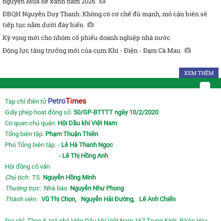
nguyện Mùa hè xanh năm 2026
ĐBQH Nguyễn Duy Thanh: Không có cơ chế đủ mạnh, mỏ cận biên sẽ
tiếp tục nằm dưới đáy biển
Kỳ vọng mới cho nhóm cổ phiếu doanh nghiệp nhà nước
Động lực tăng trưởng mới của cụm Khí - Điện - Đạm Cà Mau
XEM THÊM
Petro
Times
Tạp chí điện tử
Giấy phép hoạt động số:
50/GP-BTTTT ngày 10/2/2020
Cơ quan chủ quản:
Hội Dầu khí Việt Nam
Tổng biên tập:
Phạm Thuận Thiên
Phó Tổng biên tập: -
Lê Hà Thanh Ngọc
- Lê Thị Hồng Anh
Hội đồng cố vấn
Chủ tịch:
TS
Nguyễn Hồng Minh
Thường trực:
Nhà báo
Nguyễn Như Phong
Thành viên:
Vũ Thị Chọn,
Nguyễn Hải Đường,
Lê Anh Chiến
Địa chỉ: Tầng 4, toà nhà Viện Dầu khí Việt Nam 167 Trung Kính, P.Yên Hòa,