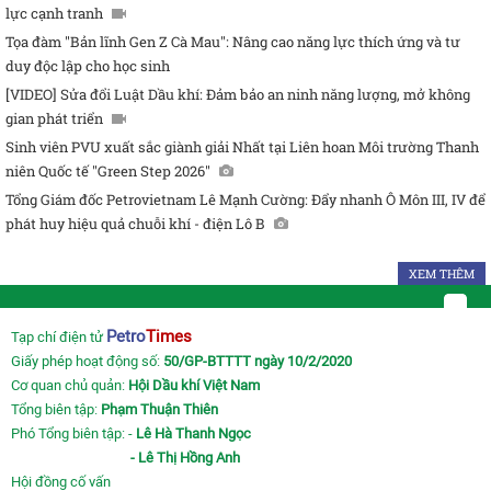
lực cạnh tranh
Tọa đàm "Bản lĩnh Gen Z Cà Mau": Nâng cao năng lực thích ứng và tư
duy độc lập cho học sinh
[VIDEO] Sửa đổi Luật Dầu khí: Đảm bảo an ninh năng lượng, mở không
gian phát triển
Sinh viên PVU xuất sắc giành giải Nhất tại Liên hoan Môi trường Thanh
niên Quốc tế "Green Step 2026"
Tổng Giám đốc Petrovietnam Lê Mạnh Cường: Đẩy nhanh Ô Môn III, IV để
phát huy hiệu quả chuỗi khí - điện Lô B
XEM THÊM
Petro
Times
Tạp chí điện tử
Giấy phép hoạt động số:
50/GP-BTTTT ngày 10/2/2020
Cơ quan chủ quản:
Hội Dầu khí Việt Nam
Tổng biên tập:
Phạm Thuận Thiên
Phó Tổng biên tập: -
Lê Hà Thanh Ngọc
- Lê Thị Hồng Anh
Hội đồng cố vấn