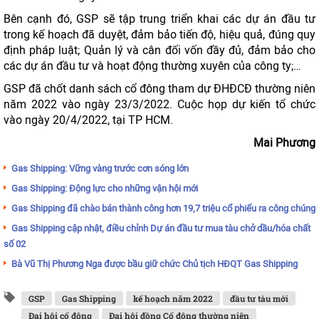
Bên cạnh đó, GSP sẽ tập trung triển khai các dự án đầu tư
trong kế hoạch đã duyệt, đảm bảo tiến độ, hiệu quả, đúng quy
định pháp luật; Quản lý và cân đối vốn đầy đủ, đảm bảo cho
các dự án đầu tư và hoạt động thường xuyên của công ty;…
GSP đã chốt danh sách cổ đông tham dự ĐHĐCĐ thường niên
năm 2022 vào ngày 23/3/2022. Cuộc họp dự kiến tổ chức
vào ngày 20/4/2022, tại TP HCM.
Mai Phương
Gas Shipping: Vững vàng trước cơn sóng lớn
Gas Shipping: Động lực cho những vận hội mới
Gas Shipping đã chào bán thành công hơn 19,7 triệu cổ phiếu ra công chúng
Gas Shipping cập nhật, điều chỉnh Dự án đầu tư mua tàu chở dầu/hóa chất
số 02
Bà Vũ Thị Phương Nga được bầu giữ chức Chủ tịch HĐQT Gas Shipping
GSP
Gas Shipping
kế hoạch năm 2022
đầu tư tàu mới
Đại hội cổ đông
Đại hội đồng Cổ đông thường niên