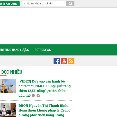
H TẾ XÂY DỰNG
TRI THỨC NĂNG LƯỢNG
PETRONEWS
ết định giá xăng dầu: Bước đi hướng tới thị trường ổn định và cạnh tranh
ĐB
N ĐỌC NHIỀU
[VIDEO] Đưa vào vận hành bể
chứa mới, NMLD Dung Quất tăng
thêm 12,5% năng lực tồn chứa
dầu thô
ĐBQH Nguyễn Thị Thanh Bình:
Hoàn thiện khung pháp lý để mở
đường phát triển năng lượng