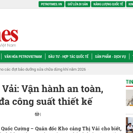
PETROTIMES.VN
GIỮ LỬA DI SẢN
NĂNG LƯỢNG QUỐC TẾ
KIN
VĂN HÓA PETROVIETNAM
ĐẦU TƯ - HỢP TÁC QUỐC TẾ
SẢN PHẨM - DỊCH VỤ
óa "Nghĩa tình" từ sự quan tâm tới người lao động hưu trí
Để doanh nghiệp quy
TI
Vải: Vận hành an toàn,
đa công suất thiết kế
|
uốc Cường – Quản đốc Kho cảng Thị Vải cho biết,