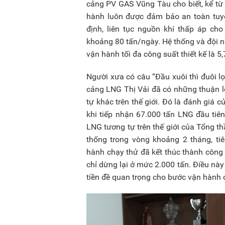
cảng PV GAS Vũng Tàu cho biết, kể từ k
hành luôn được đảm bảo an toàn tuyệt
định, liên tục nguồn khí thấp áp cho
khoảng 80 tấn/ngày. Hệ thống và đội n
vận hành tối đa công suất thiết kế là 5,
Người xưa có câu “Đầu xuôi thì đuôi l
cảng LNG Thị Vải đã có những thuận l
tự khác trên thế giới. Đó là đánh giá 
khi tiếp nhận 67.000 tấn LNG đầu tiê
LNG tương tự trên thế giới của Tổng t
thống trong vòng khoảng 2 tháng, ti
hành chạy thử đã kết thúc thành công 
chỉ dừng lại ở mức 2.000 tấn. Điều này 
tiền đề quan trọng cho bước vận hành 