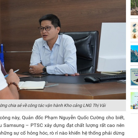
g chia sẻ về công tác vận hành Kho cảng LNG Thị Vải
h công này, Quản đốc Phạm Nguyễn Quốc Cường cho biết,
ầu Samsung – PTSC xây dựng đạt chất lượng rất cao nên
những sự cố hỏng hóc, rò rỉ nào khiến hệ thống phải dừng