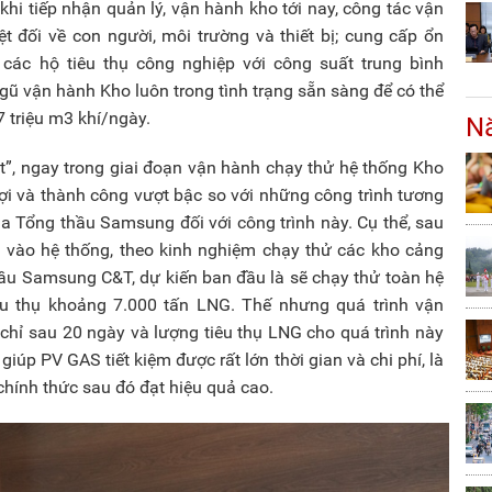
hi tiếp nhận quản lý, vận hành kho tới nay, công tác vận
 đối về con người, môi trường và thiết bị; cung cấp ổn
 các hộ tiêu thụ công nghiệp với công suất trung bình
gũ vận hành Kho luôn trong tình trạng sẵn sàng để có thể
7 triệu m3 khí/ngày.
Nă
ọt”, ngay trong giai đoạn vận hành chạy thử hệ thống Kho
ợi và thành công vượt bậc so với những công trình tương
của Tổng thầu Samsung đối với công trình này. Cụ thể, sau
n vào hệ thống, theo kinh nghiệm chạy thử các kho cảng
hầu Samsung C&T, dự kiến ban đầu là sẽ chạy thử toàn hệ
êu thụ khoảng 7.000 tấn LNG. Thế nhưng quá trình vận
chỉ sau 20 ngày và lượng tiêu thụ LNG cho quá trình này
giúp PV GAS tiết kiệm được rất lớn thời gian và chi phí, là
chính thức sau đó đạt hiệu quả cao.