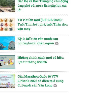
Bắc Bộ và Bắc Trung Bộ chủ động
ứng phó với mưa lũ, ngập lụt, sạt
lở
Tử vi tuần mới (3/8-9/8/2026):
Tuổi Thìn bứt phá, tuổi Thân đón
vận may
Kỳ 2: Để biển vẫn xanh sau
những bước chân người
Những chính sách mới có hiệu
lực từ tháng 8/2026
Giải Marathon Quốc tế VTV
LPBank 2026 sẽ diễn ra ở cung
đường di sản Vân Long