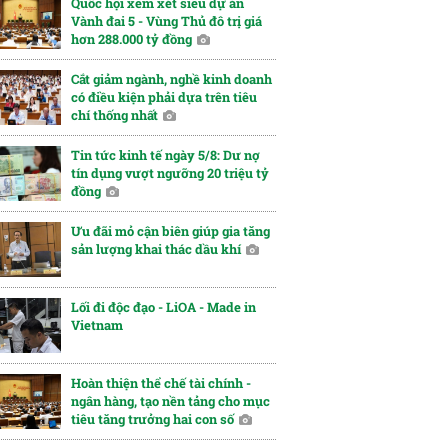
Quốc hội xem xét siêu dự án
Vành đai 5 - Vùng Thủ đô trị giá
hơn 288.000 tỷ đồng
Cắt giảm ngành, nghề kinh doanh
có điều kiện phải dựa trên tiêu
chí thống nhất
Tin tức kinh tế ngày 5/8: Dư nợ
tín dụng vượt ngưỡng 20 triệu tỷ
đồng
Ưu đãi mỏ cận biên giúp gia tăng
sản lượng khai thác dầu khí
Lối đi độc đạo - LiOA - Made in
Vietnam
Hoàn thiện thể chế tài chính -
ngân hàng, tạo nền tảng cho mục
tiêu tăng trưởng hai con số