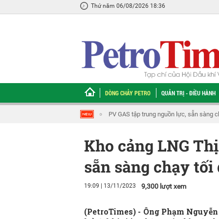
Thứ năm 06/08/2026 18:36
DÒNG CHẢY PETRO
QUẢN TRỊ - ĐIỀU HÀNH
[Infographic] Petrovietnam gìn giữ văn h
Kho cảng LNG Thị 
sẵn sàng chạy tối 
19:09 | 13/11/2023
9,300 lượt xem
(PetroTimes) -
Ông Phạm Nguyễn Q