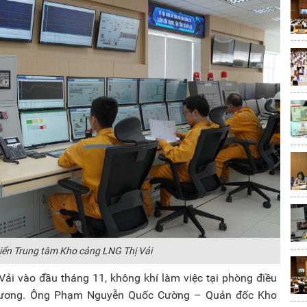
iển Trung tâm Kho cảng LNG Thị Vải
i vào đầu tháng 11, không khí làm việc tại phòng điều
n trương. Ông Phạm Nguyễn Quốc Cường – Quản đốc Kho