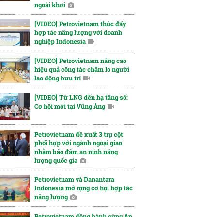
ngoài khơi
[VIDEO] Petrovietnam thúc đẩy
hợp tác năng lượng với doanh
nghiệp Indonesia
[VIDEO] Petrovietnam nâng cao
hiệu quả công tác chăm lo người
lao động hưu trí
[VIDEO] Từ LNG đến hạ tầng số:
Cơ hội mới tại Vũng Áng
Petrovietnam đề xuất 3 trụ cột
phối hợp với ngành ngoại giao
nhằm bảo đảm an ninh năng
lượng quốc gia
Petrovietnam và Danantara
Indonesia mở rộng cơ hội hợp tác
năng lượng
Petrovietnam đồng hành cùng An