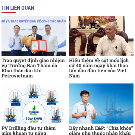
TIN LIÊN QUAN
Trao quyết định giao nhiệm
Hiểu thêm về cột mốc lịch
vụ Trưởng Ban Thăm dò
sử 40 năm ngày khai thác
Khai thác dầu khí
tấn dầu đầu tiên của Việt
Petrovietnam
Nam
PV Drilling đầu tư thêm
Đẩy nhanh E&P: “Chìa khóa”
giàn khoan tự nâng
giảm phụ thuộc nhập khẩu