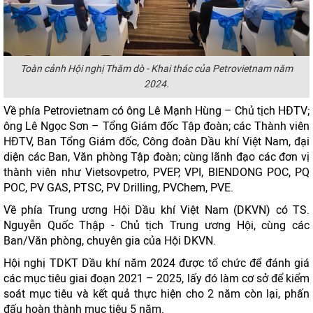
Toàn cảnh Hội nghị Thăm dò - Khai thác của Petrovietnam năm
2024.
Về phía Petrovietnam có ông Lê Mạnh Hùng – Chủ tịch HĐTV;
ông Lê Ngọc Sơn – Tổng Giám đốc Tập đoàn; các Thành viên
HĐTV, Ban Tổng Giám đốc, Công đoàn Dầu khí Việt Nam, đại
diện các Ban, Văn phòng Tập đoàn; cùng lãnh đạo các đơn vị
thành viên như Vietsovpetro, PVEP, VPI, BIENDONG POC, PQ
POC, PV GAS, PTSC, PV Drilling, PVChem, PVE.
Về phía Trung ương Hội Dầu khí Việt Nam (DKVN) có TS.
Nguyễn Quốc Thập - Chủ tịch Trung ương Hội, cùng các
Ban/Văn phòng, chuyên gia của Hội DKVN.
Hội nghị TDKT Dầu khí năm 2024 được tổ chức để đánh giá
các mục tiêu giai đoạn 2021 – 2025, lấy đó làm cơ sở để kiểm
soát mục tiêu và kết quả thực hiện cho 2 năm còn lại, phấn
đấu hoàn thành mục tiêu 5 năm.