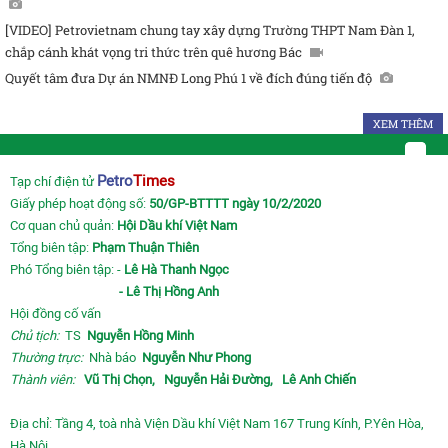
[VIDEO] Petrovietnam chung tay xây dựng Trường THPT Nam Đàn 1,
chắp cánh khát vọng tri thức trên quê hương Bác
Quyết tâm đưa Dự án NMNĐ Long Phú 1 về đích đúng tiến độ
XEM THÊM
Petro
Times
Tạp chí điện tử
Giấy phép hoạt động số:
50/GP-BTTTT ngày 10/2/2020
Cơ quan chủ quản:
Hội Dầu khí Việt Nam
Tổng biên tập:
Phạm Thuận Thiên
Phó Tổng biên tập: -
Lê Hà Thanh Ngọc
- Lê Thị Hồng Anh
Hội đồng cố vấn
Chủ tịch:
TS
Nguyễn Hồng Minh
Thường trực:
Nhà báo
Nguyễn Như Phong
Thành viên:
Vũ Thị Chọn,
Nguyễn Hải Đường,
Lê Anh Chiến
Địa chỉ: Tầng 4, toà nhà Viện Dầu khí Việt Nam 167 Trung Kính, P.Yên Hòa,
Hà Nội.