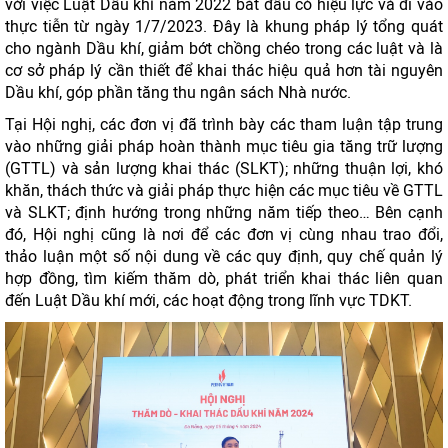
với việc Luật Dầu khí năm 2022 bắt đầu có hiệu lực và đi vào
thực tiễn từ ngày 1/7/2023. Đây là khung pháp lý tổng quát
cho ngành Dầu khí, giảm bớt chồng chéo trong các luật và là
cơ sở pháp lý cần thiết để khai thác hiệu quả hơn tài nguyên
Dầu khí, góp phần tăng thu ngân sách Nhà nước.
Tại Hội nghị, các đơn vị đã trình bày các tham luận tập trung
vào những giải pháp hoàn thành mục tiêu gia tăng trữ lượng
(GTTL) và sản lượng khai thác (SLKT); những thuận lợi, khó
khăn, thách thức và giải pháp thực hiện các mục tiêu về GTTL
và SLKT; định hướng trong những năm tiếp theo… Bên cạnh
đó, Hội nghị cũng là nơi để các đơn vị cùng nhau trao đổi,
thảo luận một số nội dung về các quy định, quy chế quản lý
hợp đồng, tìm kiếm thăm dò, phát triển khai thác liên quan
đến Luật Dầu khí mới, các hoạt động trong lĩnh vực TDKT.