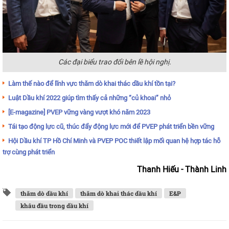
Các đại biểu trao đổi bên lề hội nghị.
Làm thế nào để lĩnh vực thăm dò khai thác dầu khí tồn tại?
Luật Dầu khí 2022 giúp tìm thấy cả những “củ khoai” nhỏ
[E-magazine] PVEP vững vàng vượt khó năm 2023
Tái tạo động lực cũ, thúc đẩy động lực mới để PVEP phát triển bền vững
Hội Dầu khí TP Hồ Chí Minh và PVEP POC thiết lập mối quan hệ hợp tác hỗ
trợ cùng phát triển
Thanh Hiếu - Thành Linh
thăm dò dầu khí
thăm dò khai thác dầu khí
E&P
khâu đầu trong dầu khí