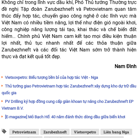
Không chỉ trong lĩnh vực dầu khí, Phó Thủ tướng Thường trực
đề nghị Tập đoàn Zarubezhneft và Petrovietnam quan tâm
thúc đẩy hợp tác, chuyển giao công nghệ ở các lĩnh vực mà
Việt Nam có nhiều tiềm năng, lợi thế như điện gió ngoài khơi,
công nghiệp năng lượng tái tạo, khai thác và chế biến đất
hiếm… Chính phủ Việt Nam cam kết tạo mọi điều kiện thuận
lợi nhất, thủ tục nhanh nhất để các thỏa thuận giữa
Zarubezhneft và các đối tác Việt Nam sớm trở thành hiện
thực và đạt kết quả tốt đẹp.
Nam Đình
Vietsovpetro: Biểu tượng bền bỉ của hợp tác Việt - Nga
Thủ tướng giao Petrovietnam hợp tác Zarubezhneft xây dựng kho dự trữ dầu
quốc gia
PV Drilling ký hợp đồng cung cấp giàn khoan tự nâng cho Zarubezhneft EP
Vietnam B.V.
[E-magazine] Mỏ Bạch Hổ: 40 năm đánh thức dòng dầu giữa biển khơi
Petrovietnam
Zarubezhneft
Vietsovpetro
Liên bang Nga