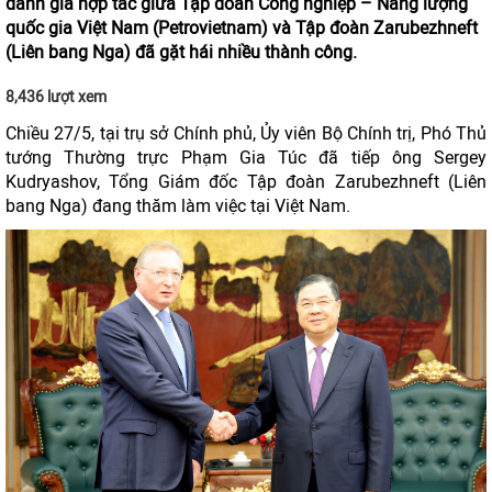
đánh giá hợp tác giữa Tập đoàn Công nghiệp – Năng lượng
quốc gia Việt Nam (Petrovietnam) và Tập đoàn Zarubezhneft
(Liên bang Nga) đã gặt hái nhiều thành công.
8,436 lượt xem
Chiều 27/5, tại trụ sở Chính phủ, Ủy viên Bộ Chính trị, Phó Thủ
tướng Thường trực Phạm Gia Túc đã tiếp ông Sergey
Kudryashov, Tổng Giám đốc Tập đoàn Zarubezhneft (Liên
bang Nga) đang thăm làm việc tại Việt Nam.