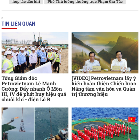
hợp tác dầu khí
Phó Thủ tướng thường trực Phạm Gia Túc
TIN LIÊN QUAN
Tổng Giám đốc
[VIDEO] Petrovietnam lấy ý
Petrovietnam Lê Mạnh
kiến hoàn thiện Chiến lược
Cường: Đẩy nhanh Ô Môn
Nâng tầm văn hóa và Quản
III, IV để phát huy hiệu quả
trị thương hiệu
chuỗi khí - điện Lô B