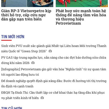
Giàn RP-3 Vietsovpetro kịp
Phát huy sức mạnh toàn hệ
thời hỗ trợ, cấp cứu ngư
thống để nâng tầm văn hóa
dân gặp nạn trên biển
và thương hiệu
Petrovietnam
TIN MỚI HƠN
Sinh viên PVU xuất sắc giành giải Nhất tại Liên hoan Môi trường Thanh
niên Quốc tế "Green Step 2026"
PV GAS tập trung nguồn lực, sẵn sàng cho các đợt bảo dưỡng sửa chữa
dừng khí năm 2026
[Infographic] Petrovietnam gìn giữ văn hóa "Nghĩa tình" từ sự quan tâm
tới người lao động hưu trí
Để doanh nghiệp quyết định giá xăng dầu: Bước đi hướng tới thị trường
ổn định và cạnh tranh
ĐBQH Tạ Đình Thi: Cần thiết lập cơ chế khai thác hạ tầng dầu khí phục
vụ phát triển kinh tế biển
TIN CŨ HƠN