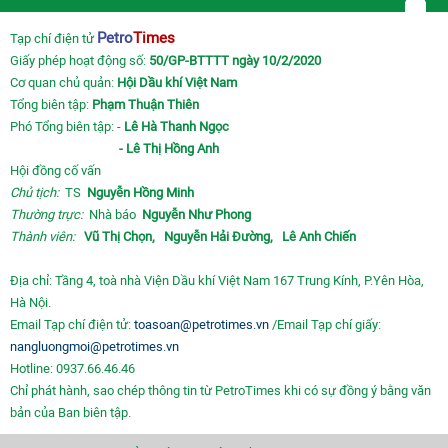
Petro
Times
Tạp chí điện tử
Giấy phép hoạt động số:
50/GP-BTTTT ngày 10/2/2020
Cơ quan chủ quản:
Hội Dầu khí Việt Nam
Tổng biên tập:
Phạm Thuận Thiên
Phó Tổng biên tập: -
Lê Hà Thanh Ngọc
- Lê Thị Hồng Anh
Hội đồng cố vấn
Chủ tịch:
TS
Nguyễn Hồng Minh
Thường trực:
Nhà báo
Nguyễn Như Phong
Thành viên:
Vũ Thị Chọn,
Nguyễn Hải Đường,
Lê Anh Chiến
Địa chỉ: Tầng 4, toà nhà Viện Dầu khí Việt Nam 167 Trung Kính, P.Yên Hòa,
Hà Nội.
Email Tạp chí điện tử:
toasoan@petrotimes.vn
/Email Tạp chí giấy:
nangluongmoi@petrotimes.vn
Hotline: 0937.66.46.46
Chỉ phát hành, sao chép thông tin từ PetroTimes khi có sự đồng ý bằng văn
bản của Ban biên tập.