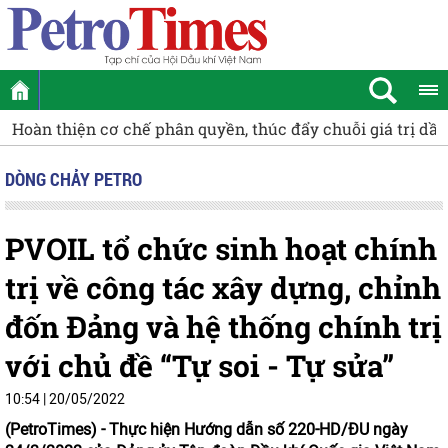
uỗi giá trị dầu khí và năng lượng ngoài khơi
Quan tâm chăm
DÒNG CHẢY PETRO
PVOIL tổ chức sinh hoạt chính
trị về công tác xây dựng, chỉnh
đốn Đảng và hệ thống chính trị
với chủ đề “Tự soi - Tự sửa”
10:54 | 20/05/2022
(PetroTimes) -
Thực hiện Hướng dẫn số 220-HD/ĐU ngày