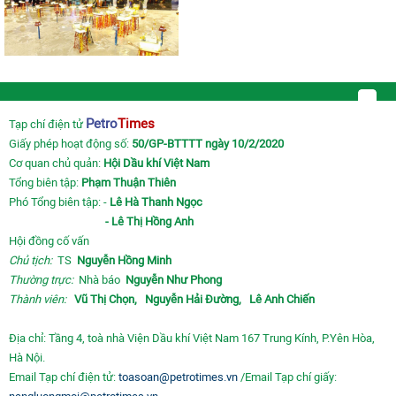
Petro
Times
Tạp chí điện tử
Giấy phép hoạt động số:
50/GP-BTTTT ngày 10/2/2020
Cơ quan chủ quản:
Hội Dầu khí Việt Nam
Tổng biên tập:
Phạm Thuận Thiên
Phó Tổng biên tập: -
Lê Hà Thanh Ngọc
- Lê Thị Hồng Anh
Hội đồng cố vấn
Chủ tịch:
TS
Nguyễn Hồng Minh
Thường trực:
Nhà báo
Nguyễn Như Phong
Thành viên:
Vũ Thị Chọn,
Nguyễn Hải Đường,
Lê Anh Chiến
Địa chỉ: Tầng 4, toà nhà Viện Dầu khí Việt Nam 167 Trung Kính, P.Yên Hòa,
Hà Nội.
Email Tạp chí điện tử:
toasoan@petrotimes.vn
/Email Tạp chí giấy: