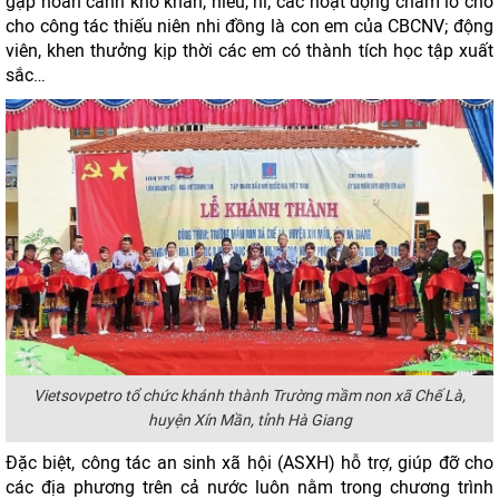
gặp hoàn cảnh khó khăn, hiếu, hỉ; các hoạt động chăm lo cho
cho công tác thiếu niên nhi đồng là con em của CBCNV; động
viên, khen thưởng kịp thời các em có thành tích học tập xuất
sắc…
Vietsovpetro tổ chức khánh thành Trường mầm non xã Chế Là,
huyện Xín Mần, tỉnh Hà Giang
Đặc biệt, công tác an sinh xã hội (ASXH) hỗ trợ, giúp đỡ cho
các địa phương trên cả nước luôn nằm trong chương trình