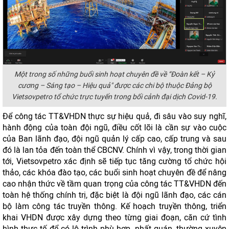
Một trong số những buổi sinh hoạt chuyên đề về “Đoàn kết – Kỷ
cương – Sáng tạo – Hiệu quả" được các chi bộ thuộc Đảng bộ
Vietsovpetro tổ chức trực tuyến trong bối cảnh đại dịch Covid-19.
Để công tác TT&VHDN thực sự hiệu quả, đi sâu vào suy nghĩ,
hành động của toàn đội ngũ, điều cốt lõi là cần sự vào cuộc
của Ban lãnh đạo, đội ngũ quản lý cấp cao, cấp trung và sau
đó là lan tỏa đến toàn thể CBCNV. Chính vì vậy, trong thời gian
tới, Vietsovpetro xác định sẽ tiếp tục tăng cường tổ chức hội
thảo, các khóa đào tạo, các buổi sinh hoạt chuyên đề để nâng
cao nhận thức về tầm quan trọng của công tác TT&VHDN đến
toàn hệ thống chính trị, đặc biệt là đội ngũ lãnh đạo, các cán
bộ làm công tác truyền thông. Kế hoạch truyền thông, triển
khai VHDN được xây dựng theo từng giai đoạn, căn cứ tình
hình thực tế để có lộ trình phù hợp, nhất quán, thường xuyên