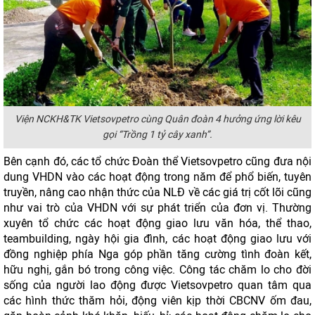
Viện NCKH&TK Vietsovpetro cùng Quân đoàn 4 hưởng ứng lời kêu
gọi “Trồng 1 tỷ cây xanh”.
Bên cạnh đó, các tổ chức Đoàn thể Vietsovpetro cũng đưa nội
dung VHDN vào các hoạt động trong năm để phổ biến, tuyên
truyền, nâng cao nhận thức của NLĐ về các giá trị cốt lõi cũng
như vai trò của VHDN với sự phát triển của đơn vị. Thường
xuyên tổ chức các hoạt động giao lưu văn hóa, thể thao,
teambuilding, ngày hội gia đình, các hoạt động giao lưu với
đồng nghiệp phía Nga góp phần tăng cường tình đoàn kết,
hữu nghị, gắn bó trong công việc. Công tác chăm lo cho đời
sống của người lao động được Vietsovpetro quan tâm qua
các hình thức thăm hỏi, động viên kịp thời CBCNV ốm đau,