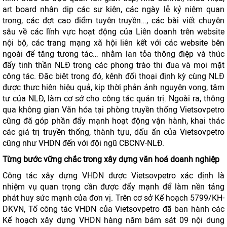
art board nhân dịp các sự kiện, các ngày lễ kỷ niệm quan
trọng, các đợt cao điểm tuyên truyền…, các bài viết chuyên
sâu về các lĩnh vực hoạt động của Liên doanh trên website
nội bộ, các trang mạng xã hội liên kết với các website bên
ngoài để tăng tương tác… nhằm lan tỏa thông điệp và thúc
đẩy tinh thần NLĐ trong các phong trào thi đua và mọi mặt
công tác. Đặc biệt trong đó, kênh đối thoại định kỳ cùng NLĐ
được thực hiện hiệu quả, kịp thời phản ảnh nguyện vọng, tâm
tư của NLĐ, làm cơ sở cho công tác quản trị. Ngoài ra, thông
qua không gian Văn hóa tại phòng truyền thống Vietsovpetro
cũng đã góp phần đẩy mạnh hoạt động vận hành, khai thác
các giá trị truyền thống, thành tựu, dấu ấn của Vietsovpetro
cũng như VHDN đến với đội ngũ CBCNV-NLĐ.
Từng bước vững chắc trong
xây dựng văn hoá doanh nghiệp
Công tác xây dựng VHDN được Vietsovpetro xác định là
nhiệm vụ quan trọng cần được đẩy mạnh để làm nền tảng
phát huy sức mạnh của đơn vị. Trên cơ sở Kế hoạch 5799/KH-
DKVN, Tổ công tác VHDN của Vietsovpetro đã ban hành các
Kế hoạch xây dựng VHDN hàng năm bám sát 09 nội dung