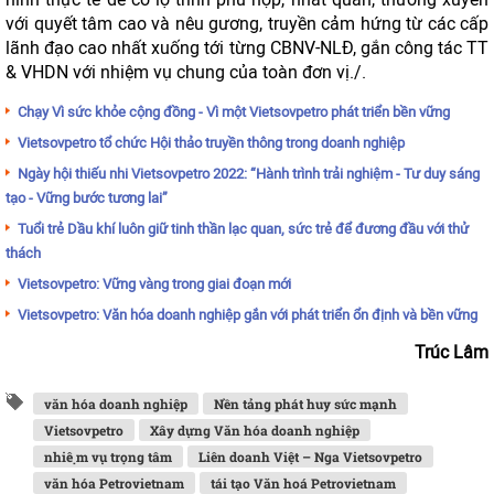
với quyết tâm cao và nêu gương, truyền cảm hứng từ các cấp
lãnh đạo cao nhất xuống tới từng CBNV-NLĐ, gắn công tác TT
& VHDN với nhiệm vụ chung của toàn đơn vị./.
Chạy Vì sức khỏe cộng đồng - Vì một Vietsovpetro phát triển bền vững
Vietsovpetro tổ chức Hội thảo truyền thông trong doanh nghiệp
Ngày hội thiếu nhi Vietsovpetro 2022: “Hành trình trải nghiệm - Tư duy sáng
tạo - Vững bước tương lai”
Tuổi trẻ Dầu khí luôn giữ tinh thần lạc quan, sức trẻ để đương đầu với thử
thách
Vietsovpetro: Vững vàng trong giai đoạn mới
Vietsovpetro: Văn hóa doanh nghiệp gắn với phát triển ổn định và bền vững
Trúc Lâm
văn hóa doanh nghiệp
Nền tảng phát huy sức mạnh
Vietsovpetro
Xây dựng Văn hóa doanh nghiệp
nhiệm vụ trọng tâm
Liên doanh Việt – Nga Vietsovpetro
văn hóa Petrovietnam
tái tạo Văn hoá Petrovietnam