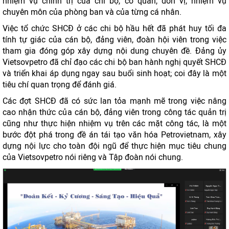
nhiệm vụ chính trị của chi bộ, cơ quan, đơn vị, nhiệm vụ
chuyên môn của phòng ban và của từng cá nhân.
Việc tổ chức SHCĐ ở các chi bộ hầu hết đã phát huy tối đa
tính tự giác của cán bộ, đảng viên, đoàn hội viên trong việc
tham gia đóng góp xây dựng nội dung chuyên đề. Đảng ủy
Vietsovpetro đã chỉ đạo các chi bộ ban hành nghị quyết SHCĐ
và triển khai áp dụng ngay sau buổi sinh hoạt; coi đây là một
tiêu chí quan trọng để đánh giá.
Các đợt SHCĐ đã có sức lan tỏa mạnh mẽ trong việc nâng
cao nhận thức của cán bộ, đảng viên trong công tác quản trị
cũng như thực hiện nhiệm vụ trên các mặt công tác, là một
bước đột phá trong đề án tái tạo văn hóa Petrovietnam, xây
dựng nội lực cho toàn đội ngũ để thực hiện mục tiêu chung
của Vietsovpetro nói riêng và Tập đoàn nói chung.