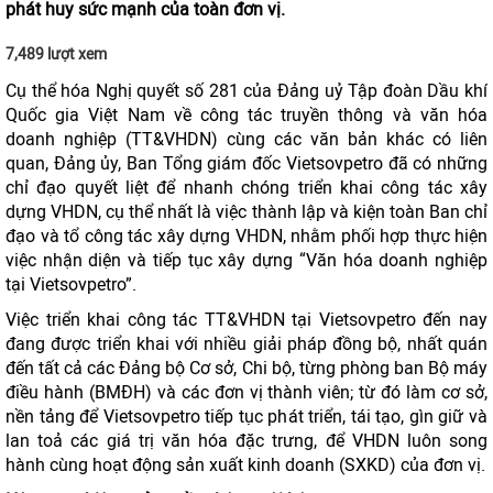
phát huy sức mạnh của toàn đơn vị.
7,489 lượt xem
Cụ thể hóa Nghị quyết số 281 của Đảng uỷ Tập đoàn Dầu khí
Quốc gia Việt Nam về công tác truyền thông và văn hóa
doanh nghiệp (TT&VHDN) cùng các văn bản khác có liên
quan, Đảng ủy, Ban Tổng giám đốc Vietsovpetro đã có những
chỉ đạo quyết liệt để nhanh chóng triển khai công tác xây
dựng VHDN, cụ thể nhất là việc thành lập và kiện toàn Ban chỉ
đạo và tổ công tác xây dựng VHDN, nhằm phối hợp thực hiện
việc nhận diện và tiếp tục xây dựng “Văn hóa doanh nghiệp
tại Vietsovpetro”.
Việc triển khai công tác TT&VHDN tại Vietsovpetro đến nay
đang được triển khai với nhiều giải pháp đồng bộ, nhất quán
đến tất cả các Đảng bộ Cơ sở, Chi bộ, từng phòng ban Bộ máy
điều hành (BMĐH) và các đơn vị thành viên; từ đó làm cơ sở,
nền tảng để Vietsovpetro tiếp tục phát triển, tái tạo, gìn giữ và
lan toả các giá trị văn hóa đặc trưng, để VHDN luôn song
hành cùng hoạt động sản xuất kinh doanh (SXKD) của đơn vị.