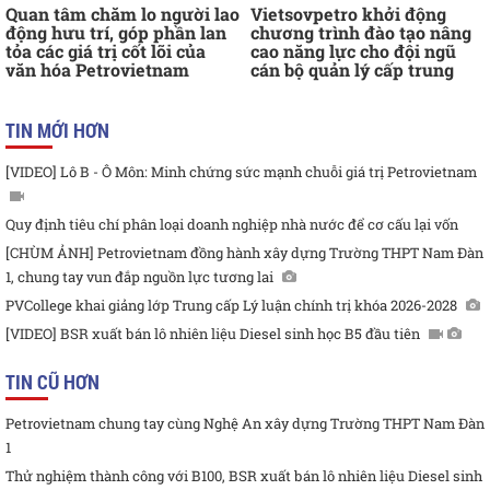
Quan tâm chăm lo người lao
Vietsovpetro khởi động
động hưu trí, góp phần lan
chương trình đào tạo nâng
tỏa các giá trị cốt lõi của
cao năng lực cho đội ngũ
văn hóa Petrovietnam
cán bộ quản lý cấp trung
TIN MỚI HƠN
[VIDEO] Lô B - Ô Môn: Minh chứng sức mạnh chuỗi giá trị Petrovietnam
Quy định tiêu chí phân loại doanh nghiệp nhà nước để cơ cấu lại vốn
[CHÙM ẢNH] Petrovietnam đồng hành xây dựng Trường THPT Nam Đàn
1, chung tay vun đắp nguồn lực tương lai
PVCollege khai giảng lớp Trung cấp Lý luận chính trị khóa 2026-2028
[VIDEO] BSR xuất bán lô nhiên liệu Diesel sinh học B5 đầu tiên
TIN CŨ HƠN
Petrovietnam chung tay cùng Nghệ An xây dựng Trường THPT Nam Đàn
1
Thử nghiệm thành công với B100, BSR xuất bán lô nhiên liệu Diesel sinh