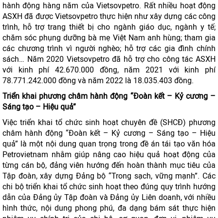
hành động hàng năm của Vietsovpetro. Rất nhiều hoạt động
ASXH đã được Vietsovpetro thực hiện như xây dựng các công
trình, hỗ trợ trang thiết bị cho ngành giáo dục, ngành y tế;
chăm sóc phụng dưỡng bà mẹ Việt Nam anh hùng; tham gia
các chương trình vì người nghèo; hỗ trợ các gia đình chính
sách… Năm 2020 Vietsovpetro đã hỗ trợ cho công tác ASXH
với kinh phí 42.670.000 đồng, năm 2021 với kinh phí
78.771.242.000 đồng và năm 2022 là 18.035.403 đồng.
Triển khai
phương châm hành động “Đoàn kết – Kỷ cương –
Sáng tạo – Hiệu quả”
Việc triển khai tổ chức sinh hoạt chuyên đề (SHCĐ) phương
châm hành động “Đoàn kết – Kỷ cương – Sáng tạo – Hiệu
quả” là một nội dung quan trọng trong đề án tái tạo văn hóa
Petrovietnam nhằm giúp nâng cao hiệu quả hoạt động của
từng cán bộ, đảng viên hướng đến hoàn thành mục tiêu của
Tập đoàn, xây dựng Đảng bộ “Trong sạch, vững mạnh”. Các
chi bộ triển khai tổ chức sinh hoạt theo đúng quy trình hướng
dẫn của Đảng ủy Tập đoàn và Đảng ủy Liên doanh, với nhiều
hình thức, nội dung phong phú, đa dạng bám sát thực hiện