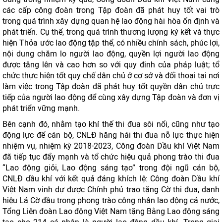
các cấp công đoàn trong Tập đoàn đã phát huy tốt vai trò
trong quá trình xây dựng quan hệ lao động hài hòa ổn định và
phát triển. Cụ thể, trong quá trình thương lượng ký kết và thực
hiện Thỏa ước lao động tập thể, có nhiều chính sách, phúc lợi,
nội dung chăm lo người lao động, quyền lợi người lao động
được tăng lên và cao hơn so với quy đinh của pháp luật; tổ
chức thực hiện tốt quy chế dân chủ ở cơ sở và đối thoại tại nơi
làm việc trong Tập đoàn đã phát huy tốt quyền dân chủ trực
tiếp của người lao động để cùng xây dựng Tập đoàn và đơn vị
phát triển vững mạnh.
Bên cạnh đó, nhằm tạo khí thế thi đua sôi nổi, cũng như tạo
động lực để cán bộ, CNLĐ hăng hái thi đua nỗ lực thực hiện
nhiệm vụ, nhiệm kỳ 2018-2023, Công đoàn Dầu khí Việt Nam
đã tiếp tục đẩy mạnh và tổ chức hiệu quả phong trào thi đua
“Lao động giỏi, Lao động sáng tạo” trong đội ngũ cán bộ,
CNLĐ dầu khí với kết quả đáng khích lệ: Công đoàn Dầu khí
Việt Nam vinh dự được Chính phủ trao tặng Cờ thi đua, danh
hiệu Lá Cờ đầu trong phong trào công nhân lao động cả nước,
Tổng Liên đoàn Lao động Việt Nam tặng Bằng Lao động sáng