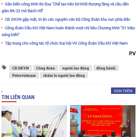
Gắn biển công trình thi đua "Chế tạo trên bờ khối thượng tầng và cầu dẫn
giàn BK-22 mỏ Bạch Hổ"
CĐ DKVN gặp mặt, tri ân các nguyên cán bộ Công đoàn khu vực phía Bắc
Công đoàn Dầu khí Việt Nam hoàn thành vượt chỉ tiêu Chương trình “01 triệu
sáng kiến”
Tập trung cho công tác tổ chức Đại hội VII Công đoàn Dầu khí Việt Nam
P.V
CĐ DKVN
Công đoàn
người lao động
đồng hành
Petrovietnam
chăm lo người lao động
XEM THÊM
TIN LIÊN QUAN