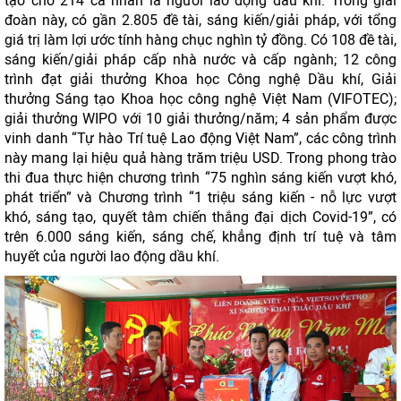
tạo cho 214 cá nhân là người lao động dầu khí. Trong giai
đoàn này, có gần 2.805 đề tài, sáng kiến/giải pháp, với tổng
giá trị làm lợi ước tính hàng chục nghìn tỷ đồng. Có 108 đề tài,
sáng kiến/giải pháp cấp nhà nước và cấp ngành; 12 công
trình đạt giải thưởng Khoa học Công nghệ Dầu khí, Giải
thưởng Sáng tạo Khoa học công nghệ Việt Nam (VIFOTEC);
giải thưởng WIPO với 10 giải thưởng/năm; 4 sản phẩm được
vinh danh “Tự hào Trí tuệ Lao động Việt Nam”, các công trình
này mang lại hiệu quả hàng trăm triệu USD. Trong phong trào
thi đua thực hiện chương trình “75 nghìn sáng kiến vượt khó,
phát triển” và Chương trình “1 triệu sáng kiến - nỗ lực vượt
khó, sáng tạo, quyết tâm chiến thắng đại dịch Covid-19”, có
trên 6.000 sáng kiến, sáng chế, khẳng định trí tuệ và tâm
huyết của người lao động dầu khí.