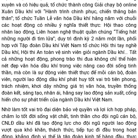
xuyên và có hiệu quả; tổ chức thành công Giải chạy bộ online
Xuân Dầu khí với “Hành trình chinh phục, chiến thắng bản
thân”; tổ chức Tuần Lễ văn hóa Dầu khí hằng năm với chuỗi
các hoạt động có nhiều ý nghĩa thiết thực: Hội thao công
nhân lao động, Liên hoan nghệ thuật quần chúng “Tiếng hát
những người đi tìm lửa”; duy trì định kỳ 2 năm một lần, phối
hợp với Tập đoàn Dầu khí Việt Nam tổ chức Hội thi tay nghề
Dầu khí, Hội thi An toàn vệ sinh viên giỏi ngành Dầu khí… Tất
cả những hoạt động, phong trào thi đua không chỉ thể hiện
nét đẹp văn hóa dầu khí trong việc nâng cao đời sống tinh
thần, mà còn là sự động viên thiết thực để mỗi cán bộ, đoàn
viên, người lao động dầu khí phát huy tốt vai trò tiên phong,
trách nhiệm, khơi dậy những giá trị văn hóa, truyền thống
đoàn kết, sáng tạo, nhân ái, hăng say lao động sản xuất, cống
hiến cho sự phát triển của ngành Dầu khí Việt Nam.
Nhờ làm tốt vai trò đại diện bảo vệ quyền và lợi ích hợp pháp,
chăm lo tốt đời sống vật chất, tinh thần cho đội ngũ cán bộ,
CNLĐ dầu khí đã tạo động lực cho đội ngũ người lao động
vượt qua khó khăn, thách thức, tiếp tục đi đầu trong hoạt
động, khẳng định vị thế là tập đoàn kinh tế hàng đầu, thực