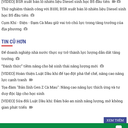
[VIDEO] BSR xuất bán lô nhiên liệu Diesel sinh học B5 đầu tiên
Thử nghiệm thành công với B100, BSR xuất bán lô nhiên liệu Diesel sinh
học B5 đầu tiên
Cụm Khí - Điện - Đạm Cà Mau giữ vai trò chủ lực trong tăng trưởng của
địa phương
TIN CŨ HƠN
Để doanh nghiệp nhà nước thực sự trở thành lực lượng dẫn dắt tăng
trưởng
“Đánh thức” tiềm năng cho hệ sinh thái năng lượng mới
[VIDEO] Hoàn thiện Luật Dầu khí để tạo đột phá thể chế, nâng cao năng
lực cạnh tranh
Tọa đàm "Bản lĩnh Gen Z Cà Mau": Nâng cao năng lực thích ứng và tư
duy độc lập cho học sinh
[VIDEO] Sửa đổi Luật Dầu khí: Đảm bảo an ninh năng lượng, mở không
gian phát triển
XEM THÊM