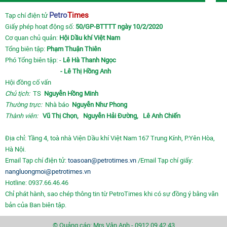
Petro
Times
Tạp chí điện tử
Giấy phép hoạt động số:
50/GP-BTTTT ngày 10/2/2020
Cơ quan chủ quản:
Hội Dầu khí Việt Nam
Tổng biên tập:
Phạm Thuận Thiên
Phó Tổng biên tập: -
Lê Hà Thanh Ngọc
- Lê Thị Hồng Anh
Hội đồng cố vấn
Chủ tịch:
TS
Nguyễn Hồng Minh
Thường trực:
Nhà báo
Nguyễn Như Phong
Thành viên:
Vũ Thị Chọn,
Nguyễn Hải Đường,
Lê Anh Chiến
Địa chỉ: Tầng 4, toà nhà Viện Dầu khí Việt Nam 167 Trung Kính, P.Yên Hòa,
Hà Nội.
Email Tạp chí điện tử:
toasoan@petrotimes.vn
/Email Tạp chí giấy:
nangluongmoi@petrotimes.vn
Hotline: 0937.66.46.46
Chỉ phát hành, sao chép thông tin từ PetroTimes khi có sự đồng ý bằng văn
bản của Ban biên tập.
© Quảng cáo: Mrs Vân Anh - 0912.09.42.43