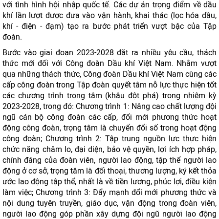
với tình hình hội nhập quốc tế. Các dự án trọng điểm về dầu
khí lần lượt được đưa vào vận hành, khai thác (lọc hóa dầu,
khí - điện - đạm) tạo ra bước phát triển vượt bậc của Tập
đoàn.
Bước vào giai đoạn 2023-2028 đặt ra nhiều yêu cầu, thách
thức mới đối với Công đoàn Dầu khí Việt Nam. Nhằm vượt
qua những thách thức, Công đoàn Dầu khí Việt Nam cùng các
cấp công đoàn trong Tập đoàn quyết tâm nỗ lực thực hiện tốt
các chương trình trọng tâm (khâu đột phá) trong nhiệm kỳ
2023-2028, trong đó: Chương trình 1: Nâng cao chất lượng đội
ngũ cán bộ công đoàn các cấp, đổi mới phương thức hoạt
động công đoàn, trọng tâm là chuyển đổi số trong hoạt động
công đoàn; Chương trình 2: Tập trung nguồn lực thực hiện
chức năng chăm lo, đại diện, bảo vệ quyền, lợi ích hợp pháp,
chính đáng của đoàn viên, người lao động, tập thể người lao
động ở cơ sở, trọng tâm là đối thoại, thương lượng, ký kết thỏa
ước lao động tập thể, nhất là về tiền lương, phúc lợi, điều kiện
làm việc; Chương trình 3: Đẩy mạnh đổi mới phương thức và
nội dung tuyên truyền, giáo dục, vận động trong đoàn viên,
người lao động góp phần xây dựng đội ngũ người lao động