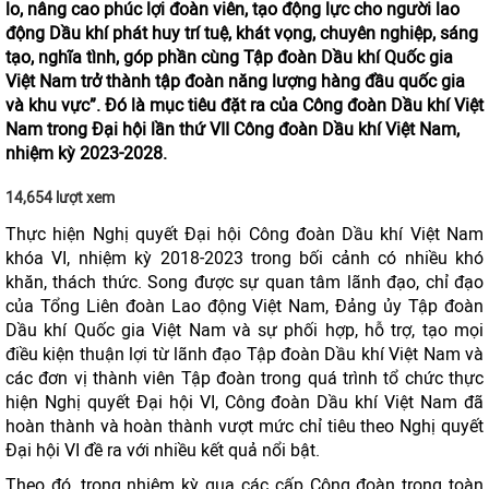
lo, nâng cao phúc lợi đoàn viên, tạo động lực cho người lao
động Dầu khí phát huy trí tuệ, khát vọng, chuyên nghiệp, sáng
tạo, nghĩa tình, góp phần cùng Tập đoàn Dầu khí Quốc gia
Việt Nam trở thành tập đoàn năng lượng hàng đầu quốc gia
và khu vực”. Đó là mục tiêu đặt ra của Công đoàn Dầu khí Việt
Nam trong Đại hội lần thứ VII Công đoàn Dầu khí Việt Nam,
nhiệm kỳ 2023-2028.
14,654 lượt xem
Thực hiện Nghị quyết Đại hội Công đoàn Dầu khí Việt Nam
khóa VI, nhiệm kỳ 2018-2023 trong bối cảnh có nhiều khó
khăn, thách thức. Song được sự quan tâm lãnh đạo, chỉ đạo
của Tổng Liên đoàn Lao động Việt Nam, Đảng ủy Tập đoàn
Dầu khí Quốc gia Việt Nam và sự phối hợp, hỗ trợ, tạo mọi
điều kiện thuận lợi từ lãnh đạo Tập đoàn Dầu khí Việt Nam và
các đơn vị thành viên Tập đoàn trong quá trình tổ chức thực
hiện Nghị quyết Đại hội VI, Công đoàn Dầu khí Việt Nam đã
hoàn thành và hoàn thành vượt mức chỉ tiêu theo Nghị quyết
Đại hội VI đề ra với nhiều kết quả nổi bật.
Theo đó, trong nhiệm kỳ qua các cấp Công đoàn trong toàn