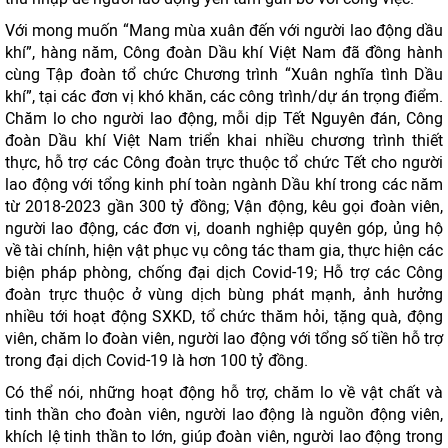
Với mong muốn “Mang mùa xuân đến với người lao động dầu
khí”, hàng năm, Công đoàn Dầu khí Việt Nam đã đồng hành
cùng Tập đoàn tổ chức Chương trình “Xuân nghĩa tình Dầu
khí”, tại các đơn vị khó khăn, các công trình/dự án trọng điểm.
Chăm lo cho người lao động, mỗi dịp Tết Nguyên đán, Công
đoàn Dầu khí Việt Nam triển khai nhiều chương trình thiết
thực, hỗ trợ các Công đoàn trực thuộc tổ chức Tết cho người
lao động với tổng kinh phí toàn ngành Dầu khí trong các năm
từ 2018-2023 gần 300 tỷ đồng; Vận động, kêu gọi đoàn viên,
người lao động, các đơn vị, doanh nghiệp quyên góp, ủng hộ
về tài chính, hiện vật phục vụ công tác tham gia, thực hiện các
biện pháp phòng, chống đại dịch Covid-19; Hỗ trợ các Công
đoàn trực thuộc ở vùng dịch bùng phát mạnh, ảnh hưởng
nhiều tới hoạt động SXKD, tổ chức thăm hỏi, tặng quà, động
viên, chăm lo đoàn viên, người lao động với tổng số tiền hỗ trợ
trong đại dịch Covid-19 là hơn 100 tỷ đồng.
Có thể nói, những hoạt động hỗ trợ, chăm lo về vật chất và
tinh thần cho đoàn viên, người lao động là nguồn động viên,
khích lệ tinh thần to lớn, giúp đoàn viên, người lao động trong