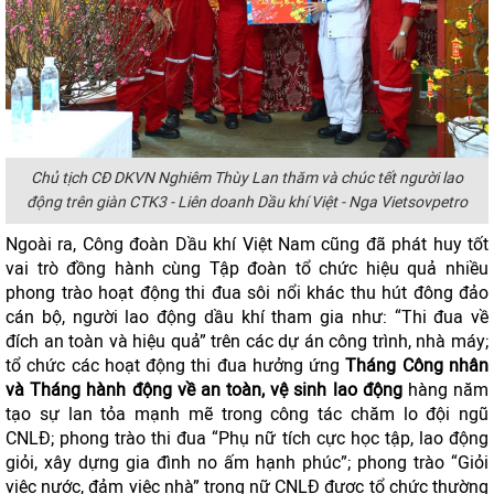
Chủ tịch CĐ DKVN Nghiêm Thùy Lan thăm và chúc tết người lao
động trên giàn CTK3 - Liên doanh Dầu khí Việt - Nga Vietsovpetro
Ngoài ra, Công đoàn Dầu khí Việt Nam cũng đã phát huy tốt
vai trò đồng hành cùng Tập đoàn tổ chức hiệu quả nhiều
phong trào hoạt động thi đua sôi nổi khác thu hút đông đảo
cán bộ, người lao động dầu khí tham gia như: “Thi đua về
đích an toàn và hiệu quả” trên các dự án công trình, nhà máy;
tổ chức các hoạt động thi đua hưởng ứng
Tháng Công nhân
và
Tháng hành động về an toàn, vệ sinh lao động
hàng năm
tạo sự lan tỏa mạnh mẽ trong công tác chăm lo đội ngũ
CNLĐ; phong trào thi đua “Phụ nữ tích cực học tập, lao động
giỏi, xây dựng gia đình no ấm hạnh phúc”; phong trào “Giỏi
việc nước, đảm việc nhà” trong nữ CNLĐ được tổ chức thường