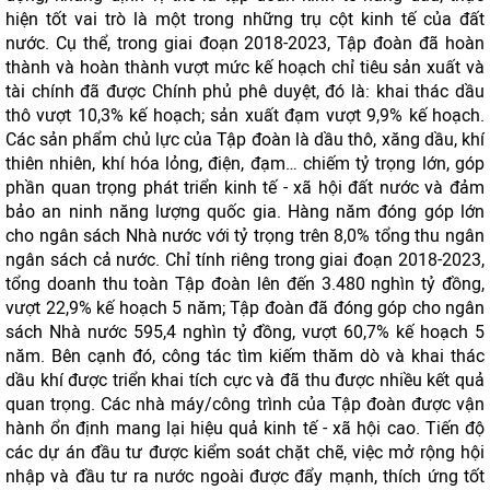
hiện tốt vai trò là một trong những trụ cột kinh tế của đất
nước. Cụ thể, trong giai đoạn 2018-2023, Tập đoàn đã hoàn
thành và hoàn thành vượt mức kế hoạch chỉ tiêu sản xuất và
tài chính đã được Chính phủ phê duyệt, đó là: khai thác dầu
thô vượt 10,3% kế hoạch; sản xuất đạm vượt 9,9% kế hoạch.
Các sản phẩm chủ lực của Tập đoàn là dầu thô, xăng dầu, khí
thiên nhiên, khí hóa lỏng, điện, đạm… chiếm tỷ trọng lớn, góp
phần quan trọng phát triển kinh tế - xã hội đất nước và đảm
bảo an ninh năng lượng quốc gia. Hàng năm đóng góp lớn
cho ngân sách Nhà nước với tỷ trọng trên 8,0% tổng thu ngân
ngân sách cả nước. Chỉ tính riêng trong giai đoạn 2018-2023,
tổng doanh thu toàn Tập đoàn lên đến 3.480 nghìn tỷ đồng,
vượt 22,9% kế hoạch 5 năm; Tập đoàn đã đóng góp cho ngân
sách Nhà nước 595,4 nghìn tỷ đồng, vượt 60,7% kế hoạch 5
năm. Bên cạnh đó, công tác tìm kiếm thăm dò và khai thác
dầu khí được triển khai tích cực và đã thu được nhiều kết quả
quan trọng. Các nhà máy/công trình của Tập đoàn được vận
hành ổn định mang lại hiệu quả kinh tế - xã hội cao. Tiến độ
các dự án đầu tư được kiểm soát chặt chẽ, việc mở rộng hội
nhập và đầu tư ra nước ngoài được đẩy mạnh, thích ứng tốt