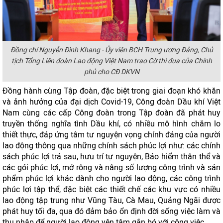
Đồng chí Nguyễn Đình Khang - Ủy viên BCH Trung ương Đảng, Chủ
tịch Tổng Liên đoàn Lao động Việt Nam trao Cờ thi đua của Chính
phủ cho CĐ DKVN
Đồng hành cùng Tập đoàn, đặc biệt trong giai đoạn khó khăn
và ảnh hưởng của đại dịch Covid-19, Công đoàn Dầu khí Việt
Nam cùng các cấp Công đoàn trong Tập đoàn đã phát huy
truyền thống nghĩa tình Dầu khí, có nhiều mô hình chăm lo
thiết thực, đáp ứng tâm tư nguyện vọng chính đáng của người
lao động thông qua những chính sách phúc lợi như: các chính
sách phúc lợi trả sau, hưu trí tự nguyện, Bảo hiểm thân thể và
các gói phúc lợi, mở rộng và nâng số lượng công trình và sản
phẩm phúc lợi khác dành cho người lao động, các công trình
phúc lợi tập thể, đặc biệt các thiết chế các khu vực có nhiều
lao động tập trung như Vũng Tàu, Cà Mau, Quảng Ngãi được
phát huy tối đa, qua đó đảm bảo ổn định đời sống việc làm và
thu nhập để người lao động yên tâm gắn bó với công việc.