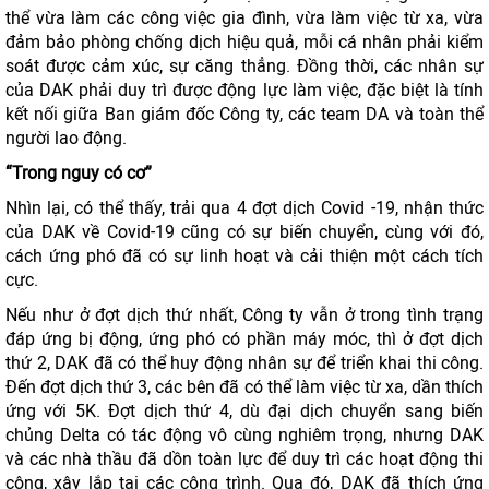
thể vừa làm các công việc gia đình, vừa làm việc từ xa, vừa
đảm bảo phòng chống dịch hiệu quả, mỗi cá nhân phải kiểm
soát được cảm xúc, sự căng thẳng. Đồng thời, các nhân sự
của DAK phải duy trì được động lực làm việc, đặc biệt là tính
kết nối giữa Ban giám đốc Công ty, các team DA và toàn thể
người lao động.
“Trong nguy có cơ”
Nhìn lại, có thể thấy, trải qua 4 đợt dịch Covid -19, nhận thức
của DAK về Covid-19 cũng có sự biến chuyển, cùng với đó,
cách ứng phó đã có sự linh hoạt và cải thiện một cách tích
cực.
Nếu như ở đợt dịch thứ nhất, Công ty vẫn ở trong tình trạng
đáp ứng bị động, ứng phó có phần máy móc, thì ở đợt dịch
thứ 2, DAK đã có thể huy động nhân sự để triển khai thi công.
Đến đợt dịch thứ 3, các bên đã có thể làm việc từ xa, dần thích
ứng với 5K. Đợt dịch thứ 4, dù đại dịch chuyển sang biến
chủng Delta có tác động vô cùng nghiêm trọng, nhưng DAK
và các nhà thầu đã dồn toàn lực để duy trì các hoạt động thi
công, xây lắp tại các công trình. Qua đó, DAK đã thích ứng