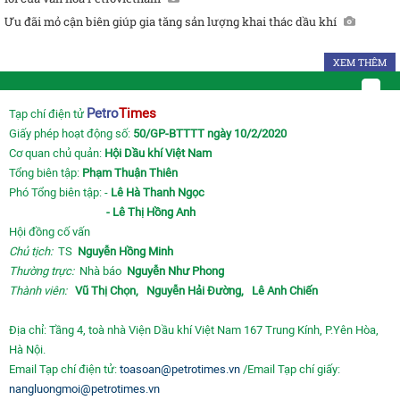
Ưu đãi mỏ cận biên giúp gia tăng sản lượng khai thác dầu khí
XEM THÊM
Petro
Times
Tạp chí điện tử
Giấy phép hoạt động số:
50/GP-BTTTT ngày 10/2/2020
Cơ quan chủ quản:
Hội Dầu khí Việt Nam
Tổng biên tập:
Phạm Thuận Thiên
Phó Tổng biên tập: -
Lê Hà Thanh Ngọc
- Lê Thị Hồng Anh
Hội đồng cố vấn
Chủ tịch:
TS
Nguyễn Hồng Minh
Thường trực:
Nhà báo
Nguyễn Như Phong
Thành viên:
Vũ Thị Chọn,
Nguyễn Hải Đường,
Lê Anh Chiến
Địa chỉ: Tầng 4, toà nhà Viện Dầu khí Việt Nam 167 Trung Kính, P.Yên Hòa,
Hà Nội.
Email Tạp chí điện tử:
toasoan@petrotimes.vn
/Email Tạp chí giấy:
nangluongmoi@petrotimes.vn