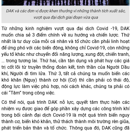
DAK và các đơn vị được khen thưởng vì những thành tích xuất sắc,
vượt qua đại dịch giai đoạn vừa qua
Từ những kinh nghiệm vượt qua đại dịch Covid -19, DAK
muốn chia sẻ 3 điểm chính về xu hướng và chiến lược. Thứ
nhất là tư duy của mỗi cá nhân và tổ chức cần phải linh hoạt
để ứng phó với các biến động, không chỉ Covid-19, còn những
yếu tố khác như chuyển đổi năng lượng, xung đột, chiến tranh,
… trong tương lai. Thứ hai, cần tận dụng và phát huy các giá
trị cốt lõi từ truyền thống đoàn kết, tinh thần của Người Dầu
khí, Người đi tìm lửa. Thứ 3, tất cả chúng ta muốn biến các
khó khăn (Nguy) thành cơ hội (Cơ) thì cần phải có thái độ,
động lực làm việc phù hợp, nói cách khác, chúng ta phải có
cái “Tâm” trong công việc.
Có thể nói, quá trình DAK nỗ lực, quyết tâm thực hiện các
nhiệm vụ được giao để góp phần xây dựng các công trình khí
trong bối cảnh đại dịch Covid-19 là một quá trình biến nguy
thành cơ, biến khó khăn, thử thách thành môi trường rèn giũa,
phát triển bản thân và tổ chức. Thông qua đó, DAK cũng đã