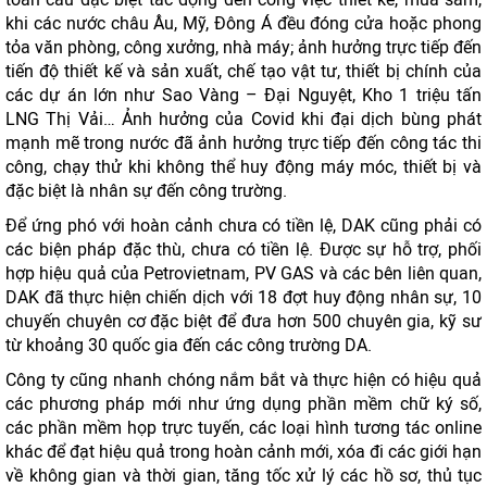
khi các nước châu Âu, Mỹ, Đông Á đều đóng cửa hoặc phong
tỏa văn phòng, công xưởng, nhà máy; ảnh hưởng trực tiếp đến
tiến độ thiết kế và sản xuất, chế tạo vật tư, thiết bị chính của
các dự án lớn như Sao Vàng – Đại Nguyệt, Kho 1 triệu tấn
LNG Thị Vải… Ảnh hưởng của Covid khi đại dịch bùng phát
mạnh mẽ trong nước đã ảnh hưởng trực tiếp đến công tác thi
công, chạy thử khi không thể huy động máy móc, thiết bị và
đặc biệt là nhân sự đến công trường.
Để ứng phó với hoàn cảnh chưa có tiền lệ, DAK cũng phải có
các biện pháp đặc thù, chưa có tiền lệ. Được sự hỗ trợ, phối
hợp hiệu quả của Petrovietnam, PV GAS và các bên liên quan,
DAK đã thực hiện chiến dịch với 18 đợt huy động nhân sự, 10
chuyến chuyên cơ đặc biệt để đưa hơn 500 chuyên gia, kỹ sư
từ khoảng 30 quốc gia đến các công trường DA.
Công ty cũng nhanh chóng nắm bắt và thực hiện có hiệu quả
các phương pháp mới như ứng dụng phần mềm chữ ký số,
các phần mềm họp trực tuyến, các loại hình tương tác online
khác để đạt hiệu quả trong hoàn cảnh mới, xóa đi các giới hạn
về không gian và thời gian, tăng tốc xử lý các hồ sơ, thủ tục