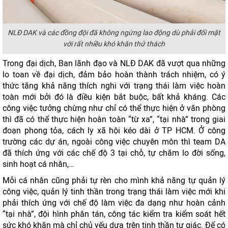
NLĐ DAK và các đồng đội đã không ngừng lao động dù phải đối mặt
với rất nhiều khó khăn thử thách
Trong đại dịch, Ban lãnh đạo và NLĐ DAK đã vượt qua những
lo toan về đại dịch, đảm bảo hoàn thành trách nhiệm, có ý
thức tăng khả năng thích nghi với trạng thái làm việc hoàn
toàn mới bởi đó là điều kiện bắt buộc, bất khả kháng. Các
công việc tưởng chừng như chỉ có thể thực hiện ở văn phòng
thì đã có thể thực hiện hoàn toàn “từ xa”, “tại nhà” trong giai
đoạn phong tỏa, cách ly xã hội kéo dài ở TP HCM. Ở công
trường các dự án, ngoài công việc chuyên môn thì team DA
đã thích ứng với các chế độ 3 tại chỗ, tự chăm lo đời sống,
sinh hoạt cá nhân,…
Mỗi cá nhân cũng phải tự rèn cho mình khả năng tự quản lý
công việc, quản lý tinh thần trong trạng thái làm việc mới khi
phải thích ứng với chế độ làm việc đa dạng như hoàn cảnh
“tại nhà”, đội hình phân tán, công tác kiểm tra kiểm soát hết
sức khó khăn mà chỉ chủ yếu dựa trên tinh thần tự giác. Để có