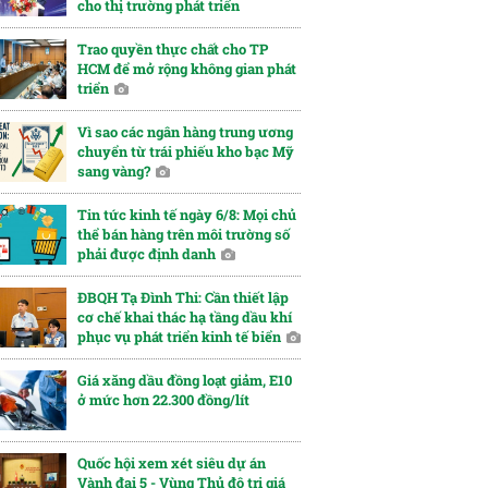
cho thị trường phát triển
Trao quyền thực chất cho TP
HCM để mở rộng không gian phát
triển
Vì sao các ngân hàng trung ương
chuyển từ trái phiếu kho bạc Mỹ
sang vàng?
Tin tức kinh tế ngày 6/8: Mọi chủ
thể bán hàng trên môi trường số
phải được định danh
ĐBQH Tạ Đình Thi: Cần thiết lập
cơ chế khai thác hạ tầng dầu khí
phục vụ phát triển kinh tế biển
Giá xăng dầu đồng loạt giảm, E10
ở mức hơn 22.300 đồng/lít
Quốc hội xem xét siêu dự án
Vành đai 5 - Vùng Thủ đô trị giá