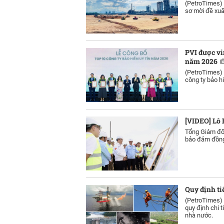
(PetroTimes)
sơ mời đề xuấ
PVI được vi
năm 2026
(PetroTimes)
công ty bảo h
[VIDEO] Lô 
Tổng Giám đố
bảo đảm đồng 
Quy định ti
(PetroTimes)
quy định chi t
nhà nước.