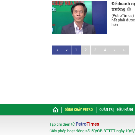
Để doanh ng
trưởng
(PetroTimes)
hết phải được
hơn
|<
<
1
2
3
4
>
>|
DÒNG CHẢY PETRO
QUẢN TRỊ - ĐIỀU HÀNH
Petro
Times
Tạp chí điện tử
Giấy phép hoạt động số:
50/GP-BTTTT ngày 10/2