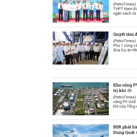
(PetroTimes)
THPT Nam Đàn 
ngân sách và 
Quyết tâm đ
(PetroTimes)
Phú 1 cùng cá
đưa Dự án NM
Kho cảng PV
trị khí
(PetroTimes)
cảng PV GAS V
khí của Tổng 
BSR phát h
Dung Quất