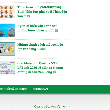
Tử vi tuần mới (3/8-9/8/2026):
Tuổi Thìn bứt phá, tuổi Thân đón
vận may
Kỳ 2: Để biển vẫn xanh sau
những bước chân người
Những chính sách mới có hiệu
lực từ tháng 8/2026
Giải Marathon Quốc tế VTV
LPBank 2026 sẽ diễn ra ở cung
đường di sản Vân Long
TRI THỨC NĂNG LƯỢNG
PETRONEWS
Quảng cáo:
Mrs Vân Anh -