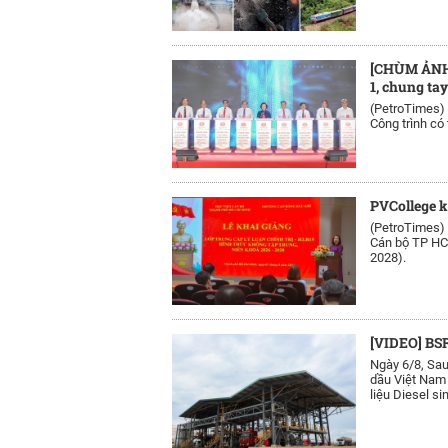
[CHÙM ẢNH]
1, chung ta
(PetroTimes)
Công trình có
PVCollege k
(PetroTimes)
Cán bộ TP HCM
2028).
[VIDEO] BSR
Ngày 6/8, Sau
dầu Việt Nam 
liệu Diesel si