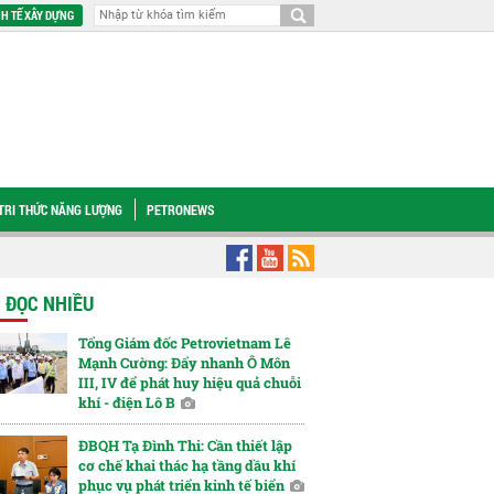
H TẾ XÂY DỰNG
TRI THỨC NĂNG LƯỢNG
PETRONEWS
g THPT Nam Đàn 1, chắp cánh khát vọng tri thức trên quê hương Bác
Quyết
N ĐỌC NHIỀU
Tổng Giám đốc Petrovietnam Lê
Mạnh Cường: Đẩy nhanh Ô Môn
III, IV để phát huy hiệu quả chuỗi
khí - điện Lô B
ĐBQH Tạ Đình Thi: Cần thiết lập
cơ chế khai thác hạ tầng dầu khí
phục vụ phát triển kinh tế biển