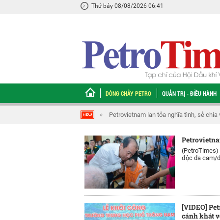
Thứ bảy 08/08/2026 06:41
DÒNG CHẢY PETRO
QUẢN TRỊ - ĐIỀU HÀNH
Petrovietnam lan tỏa nghĩa tình, sẻ chia vớ
Petrovietna
(PetroTimes)
độc da cam/di
[VIDEO] Pe
cánh khát v