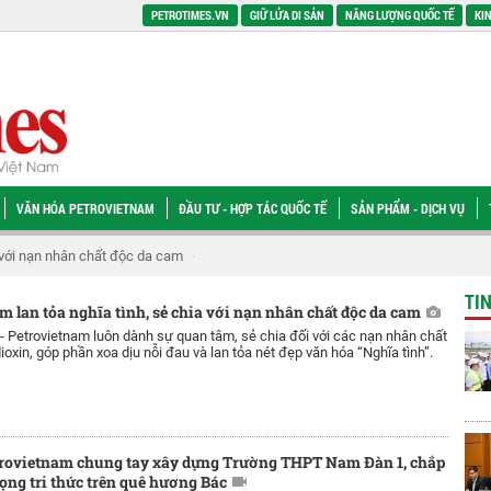
PETROTIMES.VN
GIỮ LỬA DI SẢN
NĂNG LƯỢNG QUỐC TẾ
KIN
VĂN HÓA PETROVIETNAM
ĐẦU TƯ - HỢP TÁC QUỐC TẾ
SẢN PHẨM - DỊCH VỤ
i nạn nhân chất độc da cam
[VIDEO] Petrovietnam chung tay xây dựng Trườn
TI
m lan tỏa nghĩa tình, sẻ chia với nạn nhân chất độc da cam
 -
Petrovietnam luôn dành sự quan tâm, sẻ chia đối với các nạn nhân chất
oxin, góp phần xoa dịu nỗi đau và lan tỏa nét đẹp văn hóa “Nghĩa tình”.
trovietnam chung tay xây dựng Trường THPT Nam Đàn 1, chắp
ọng tri thức trên quê hương Bác