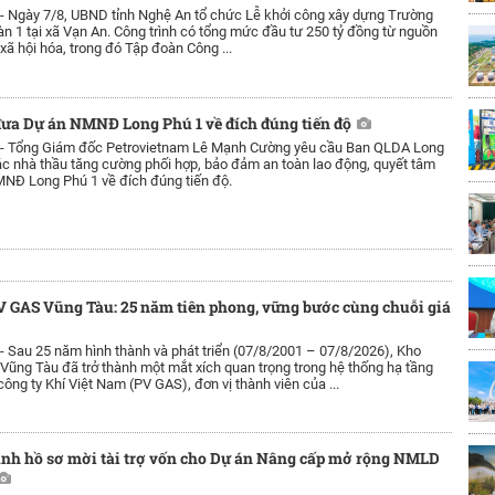
 -
Ngày 7/8, UBND tỉnh Nghệ An tổ chức Lễ khởi công xây dựng Trường
1 tại xã Vạn An. Công trình có tổng mức đầu tư 250 tỷ đồng từ nguồn
xã hội hóa, trong đó Tập đoàn Công ...
ưa Dự án NMNĐ Long Phú 1 về đích đúng tiến độ
 -
Tổng Giám đốc Petrovietnam Lê Mạnh Cường yêu cầu Ban QLDA Long
c nhà thầu tăng cường phối hợp, bảo đảm an toàn lao động, quyết tâm
NĐ Long Phú 1 về đích đúng tiến độ.
 GAS Vũng Tàu: 25 năm tiên phong, vững bước cùng chuỗi giá
 -
Sau 25 năm hình thành và phát triển (07/8/2001 – 07/8/2026), Kho
ũng Tàu đã trở thành một mắt xích quan trọng trong hệ thống hạ tầng
công ty Khí Việt Nam (PV GAS), đơn vị thành viên của ...
ành hồ sơ mời tài trợ vốn cho Dự án Nâng cấp mở rộng NMLD