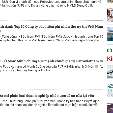
 -
BSR, đơn vị thành viên của Petrovietnam, vừa chính thức phát hành Hồ
t tài trợ vốn (RfP) cho Dự án Nâng cấp mở rộng NMLD Dung Quất.
nh danh Top 10 Công ty bảo hiểm phi nhân thọ uy tín Việt Nam
 -
Tổng công ty Bảo hiểm PVI (Bảo hiểm PVI) được vinh danh trong Top 10
iểm phi nhân thọ uy tín Việt Nam năm 2026 do Vietnam Report công bố.
CÓ
Ki
B - Ô Môn: Minh chứng sức mạnh chuỗi giá trị Petrovietnam
c Petrovietnam Lê Mạnh Cường yêu cầu PVPMB đẩy nhanh Ô Môn III, IV,
bộ chuỗi, phát huy hiệu quả khí Lô B.
êu chí phân loại doanh nghiệp nhà nước để cơ cấu lại vốn
 -
Phó Thủ tướng Chính phủ Nguyễn Văn Thắng ký ban hành Quyết định
iết tiêu chí phân loại doanh nghiệp làm căn cứ thực hiện cơ cấu lại vốn