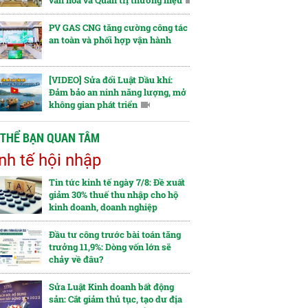
văn hóa và Quản trị thương hiệu
PV GAS CNG tăng cường công tác
an toàn và phối hợp vận hành
[VIDEO] Sửa đổi Luật Dầu khí:
Đảm bảo an ninh năng lượng, mở
không gian phát triển
 THỂ BẠN QUAN TÂM
nh tế hội nhập
Tin tức kinh tế ngày 7/8: Đề xuất
giảm 30% thuế thu nhập cho hộ
kinh doanh, doanh nghiệp
Đầu tư công trước bài toán tăng
trưởng 11,9%: Dòng vốn lớn sẽ
chảy về đâu?
Sửa Luật Kinh doanh bất động
sản: Cắt giảm thủ tục, tạo dư địa