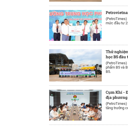
Petrovietn
(PetroTimes)
mức đầu tư 25
Thử nghiệm 
học B5 đầu 
(PetroTimes)
phẩm B5 và B1
B5.
Cụm Khí - Đ
địa phương
(PetroTimes)
tăng trưởng c