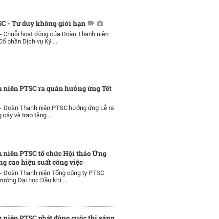
SC - Tư duy không giới hạn
 -
Chuỗi hoạt động của Đoàn Thanh niên
ổ phần Dịch vụ Kỹ ...
 niên PTSC ra quân hưởng ứng Tết
 -
Đoàn Thanh niên PTSC hưởng ứng Lễ ra
 cây và trao tặng ...
 niên PTSC tổ chức Hội thảo Ứng
ng cao hiệu suất công việc
 -
Đoàn Thanh niên Tổng công ty PTSC
rường Đại học Dầu khí ...
niên PTSC phát động cuộc thi sáng