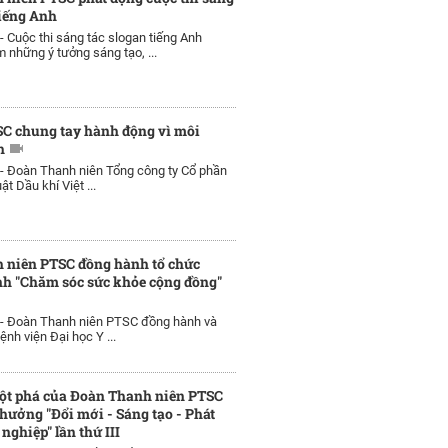
tiếng Anh
 -
Cuộc thi sáng tác slogan tiếng Anh
 những ý tưởng sáng tạo, ...
SC chung tay hành động vì môi
h
 -
Đoàn Thanh niên Tổng công ty Cổ phần
ật Dầu khí Việt ...
 niên PTSC đồng hành tổ chức
nh "Chăm sóc sức khỏe cộng đồng"
 -
Đoàn Thanh niên PTSC đồng hành và
ệnh viện Đại học Y ...
đột phá của Đoàn Thanh niên PTSC
thưởng "Đổi mới - Sáng tạo - Phát
nghiệp" lần thứ III