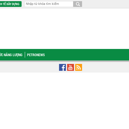
H TẾ XÂY DỰNG
HỨC NĂNG LƯỢNG
PETRONEWS