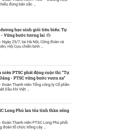
chiếu đúng bản sắc ...
dương học sinh giỏi tiêu biểu: Tự
i - Vững bước tương lai
 -
Ngày 25/7, tại Hà Nội, Công đoàn và
ên, Hội Cựu chiến binh ...
niên PTSC phát động cuộc thi “Tự
 Đảng - PTSC vững bước vươn xa”
 -
Đoàn Thanh niên Tổng công ty Cổ phần
ật Dầu khí Việt ...
SC Long Phú lan tỏa tinh thần sống
 -
Đoàn Thanh niên PTSC Long Phú phối
 đoàn tổ chức trồng cây ...