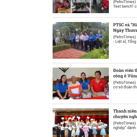
(PetroTimes)
Test bench” c
PTSC và “Hà
Ngày Thương
(PetroTimes)
- Liệt sĩ, Tổng
Đoàn viên t
công ở Vũn
(PetroTimes)
cơ sở đoàn th
Thanh niên
chuyên ngh
(PetroTimes)
nghiệp” dành c