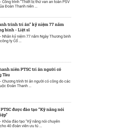
 -
Công trình “Thiết bị thử van an toàn PSV
ủa Đoàn Thanh niên ...
nh trình tri ân” kỷ niệm 77 năm
 binh - Liệt sĩ
 -
Nhân kỷ niệm 77 năm Ngày Thương binh
 công ty Cổ ...
hanh niên PTSC tri ân người có
g Tàu
 -
Chương trình tri ân người có công do các
uộc Đoàn Thanh ...
 PTSC được đào tạo “Kỹ năng nói
iệp”
 -
Khóa đào tạo “Kỹ năng nói chuyên
ho 40 đoàn viên ưu tú ...