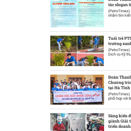
tác slogan 
(PetroTimes)
nhằm tìm kiếm
Tuổi trẻ PT
trường xan
(PetroTimes)
Dịch vụ Kỹ thu
Đoàn Thanh
Chương trì
tại Hà Tĩnh
(PetroTimes)
phối hợp với B
Sáng kiến 
giành Giải 
triển doanh 