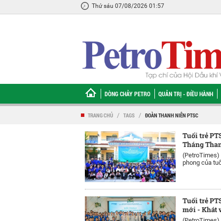
Thứ sáu 07/08/2026 01:57
DÒNG CHẢY PETRO
QUẢN TRỊ - ĐIỀU HÀNH
TRANG CHỦ
/
TAGS
/
ĐOÀN THANH NIÊN PTSC
Tuổi trẻ PT
Tháng Than
(PetroTimes)
phong của tuổi
Tuổi trẻ PT
mới - Khát 
(PetroTimes)