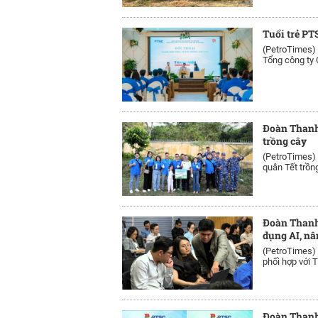
Tuổi trẻ PT
(PetroTimes)
Tổng công ty C
Đoàn Thanh
trồng cây
(PetroTimes)
quân Tết trồng
Đoàn Thanh
dụng AI, nâ
(PetroTimes)
phối hợp với T
Đoàn Thanh 