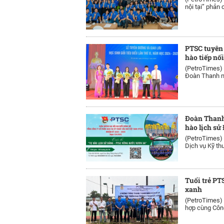
nội tại” phản 
PTSC tuyên 
hào tiếp nố
(PetroTimes)
Đoàn Thanh ni
Đoàn Thanh 
hào lịch sử
(PetroTimes)
Dịch vụ Kỹ thu
Tuổi trẻ PT
xanh
(PetroTimes)
hợp cùng Công