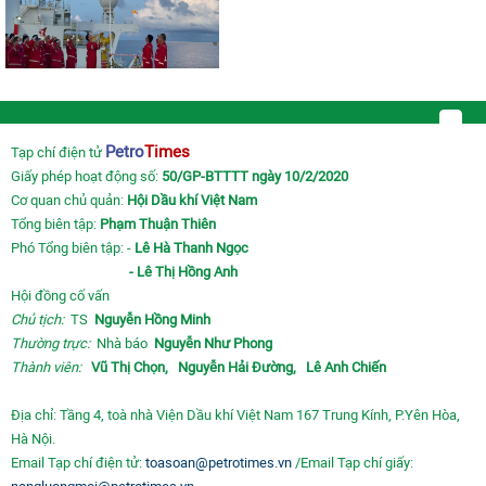
Petro
Times
Tạp chí điện tử
Giấy phép hoạt động số:
50/GP-BTTTT ngày 10/2/2020
Cơ quan chủ quản:
Hội Dầu khí Việt Nam
Tổng biên tập:
Phạm Thuận Thiên
Phó Tổng biên tập: -
Lê Hà Thanh Ngọc
- Lê Thị Hồng Anh
Hội đồng cố vấn
Chủ tịch:
TS
Nguyễn Hồng Minh
Thường trực:
Nhà báo
Nguyễn Như Phong
Thành viên:
Vũ Thị Chọn,
Nguyễn Hải Đường,
Lê Anh Chiến
Địa chỉ: Tầng 4, toà nhà Viện Dầu khí Việt Nam 167 Trung Kính, P.Yên Hòa,
Hà Nội.
Email Tạp chí điện tử:
toasoan@petrotimes.vn
/Email Tạp chí giấy: